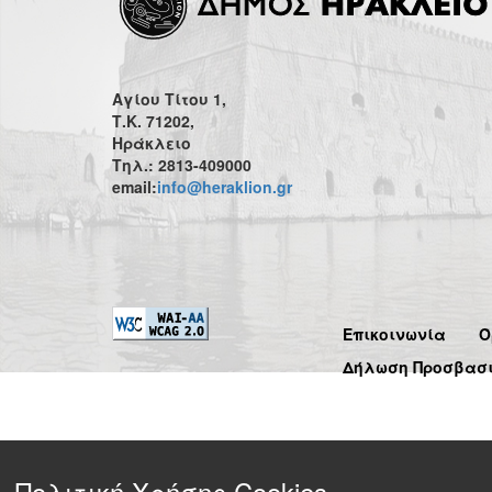
Αγίου Τίτου 1,
Τ.Κ. 71202,
Ηράκλειο
Τηλ.: 2813-409000
email:
info@heraklion.gr
Επικοινωνία
Ό
Δήλωση Προσβασ
Πολιτική Χρήσης Cookies