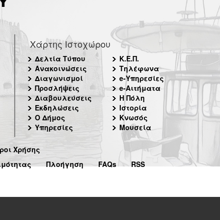
Χάρτης Ιστοχώρου
Δελτία Τύπου
Κ.Ε.Π.
Ανακοινώσεις
Τηλέφωνα
Διαγωνισμοί
e-Υπηρεσίες
Προσλήψεις
e-Αιτήματα
Διαβουλεύσεις
Η Πόλη
Εκδηλώσεις
Ιστορία
Ο Δήμος
Κνωσός
Υπηρεσίες
Μουσεία
ροι Χρήσης
ιμότητας
Πλοήγηση
FAQs
RSS