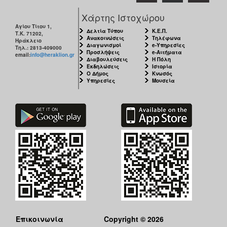
Χάρτης Ιστοχώρου
Αγίου Τίτου 1,
Δελτία Τύπου
Κ.Ε.Π.
Τ.Κ. 71202,
Ανακοινώσεις
Τηλέφωνα
Ηράκλειο
Διαγωνισμοί
e-Υπηρεσίες
Τηλ.: 2813-409000
Προσλήψεις
e-Αιτήματα
email:
info@heraklion.gr
Διαβουλεύσεις
Η Πόλη
Εκδηλώσεις
Ιστορία
Ο Δήμος
Κνωσός
Υπηρεσίες
Μουσεία
Επικοινωνία
Copyright © 2026