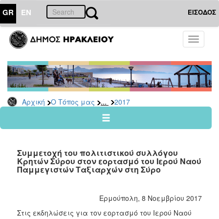
GR
EN
ΕΙΣΟΔΟΣ
Ο
Toggle
ΤΟΠΟΣ
navigati
ΜΑΣ
Ανακοινώσεις
Αρχείο
2026
...
Αρχική
Ο Τόπος μας
2017
2025
2024
2023
Συμμετοχή του πολιτιστικού συλλόγου
2022
Κρητών Σύρου στον εορτασμό του Ιερού Ναού
Παμμεγιστών Ταξιαρχών στη Σύρο
2021
2020
Ερμούπολη, 8 Νοεμβρίου 2017
2019
Στις εκδηλώσεις για τον εορτασμό του Ιερού Ναού
2018