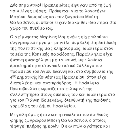
Δύο σημαντικοί Ηρακλειώτες έφυγαν από τη ζωή
2017
πριν λίγες μέρες. Πρόκειται για το λογοτέχνη
2016
Μαρίνο Ιδομενέως και τον ζωγράφο Μπότη
Θαλασσινό, οι οποίοι είχαν διακριθεί ιδιαίτερα στο
2015
χώρο του πνεύματος.
2012
Ο αείμνηστος Μαρίνος Ιδομενέως είχε πλούσιο
2011
συγγραφικό έργο με μεγάλη συμβολή στη διάσωση
της πολιτιστικής μας κληρονομιάς, ιδιαίτερα στον
τομέα της Κρητικής παράδοσης. Παράλληλα είχε
έντονη ενασχόληση με τα κοινά, με πλούσια
δραστηριότητα στον πολιτιστικό Σύλλογο του
Ο
προαστίου του Αγίου Ιωάννη και στο συμβούλιο της
ΔΗΜΟΣ
ης
4
Δημοτικής Κοινότητας Ηρακλείου, όπου είχε
διατελέσει και αντιπρόεδρος. Η Ηράκλεια
ΠΟΛΙΤΙΣΜΟΣ
Πρωτοβουλία εκφράζει τα ειλικρινή της
συλλυπητήρια στους οικείους του και ιδιαίτερα στο
γιο του Γιάννη Ιδομενέως, διευθυντή της παιδικής
ΑΝΘΕΚΤΙΚΗ
ΠΟΛΗ
χορωδίας του Δήμου Ηρακλείου.
Μεγάλη όμως ήταν και η απώλεια του διεθνούς
φήμης ζωγράφου Μπότη Θαλασσινού, ο οποίος
‘έφυγε’ πλήρης ημερών. Ο εκλιπών αγάπησε και