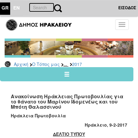
GR
EN
ΕΙΣΟΔΟΣ
Ο
Toggle
ΤΟΠΟΣ
navigati
ΜΑΣ
Ανακοινώσεις
Αρχείο
2026
...
Αρχική
Ο Τόπος μας
2017
2025
2024
2023
Ανακοίνωση Ηράκλειας Πρωτοβουλίας για
2022
το θάνατο του Μαρίνου Ιδομενέως και του
Μπότη Θαλασσινού
2021
Ηράκλεια Πρωτοβουλία
2020
Ηράκλειο, 9-2-2017
2019
ΔΕΛΤΙΟ ΤΥΠΟΥ
2018