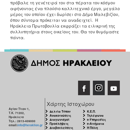
πρόβαλε τη γενέτειρά του στα πέρατα του κόσμου
αφήνοντας ένα πλούσιο καλλιτεχνικό έργο, μεγάλο
μέρος του οποίου έχει δωρίσει στο Δήμο Μαλεβιζίου,
όπου σύντομα πρόκειται να αναδειχτεί. Η
Ηράκλεια Πρωτοβουλία εκφράζει τα ειλικρινή της
συλλυπητήρια στους οικείους του. Θα τον θυμόμαστε
πάντα.
Χάρτης Ιστοχώρου
Αγίου Τίτου 1,
Δελτία Τύπου
Κ.Ε.Π.
Τ.Κ. 71202,
Ανακοινώσεις
Τηλέφωνα
Ηράκλειο
Διαγωνισμοί
e-Υπηρεσίες
Τηλ.: 2813-409000
Προσλήψεις
e-Αιτήματα
email:
info@heraklion.gr
Διαβουλεύσεις
Η Πόλη