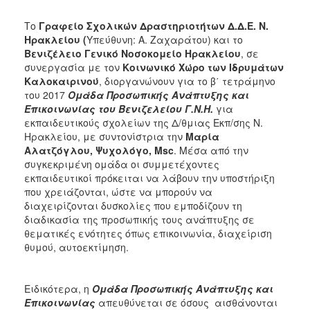
2017
Το
Γραφείο Σχολικών Δραστηριοτήτων Δ.Δ.Ε. Ν.
2016
Ηρακλείου (
Υπεύθυνη: Α. Ζαχαράτου) και το
Βενιζέλειο Γενικό Νοσοκομείο Ηρακλείου
, σε
2015
συνεργασία με τον
Κοινωνικό Χώρο των Ιδρυμάτων
2012
Καλοκαιρινού
, διοργανώνουν για το β΄ τετράμηνο
του 2017
Ομάδα Προσωπικής Ανάπτυξης και
2011
Επικοινωνίας
του Βενιζελείου Γ.Ν.Η.
για
εκπαιδευτικούς σχολείων της Δ/θμιας Εκπ/σης Ν.
Ηρακλείου, με συντονίστρια την
Μαρία
Αλατζόγλου, Ψυχολόγο,
Msc
. Μέσα από την
συγκεκριμένη ομάδα οι συμμετέχοντες
Ο
εκπαιδευτικοί πρόκειται να λάβουν την υποστήριξη
ΔΗΜΟΣ
που χρειάζονται, ώστε να μπορούν να
διαχειρίζονται δυσκολίες που εμποδίζουν τη
ΠΟΛΙΤΙΣΜΟΣ
διαδικασία της προσωπικής τους ανάπτυξης σε
θεματικές ενότητες όπως επικοινωνία, διαχείριση
ΑΝΘΕΚΤΙΚΗ
θυμού, αυτοεκτίμηση.
ΠΟΛΗ
Ειδικότερα, η
Ομάδα Προσωπικής Ανάπτυξης και
Επικοινωνίας
απευθύνεται σε όσους αισθάνονται