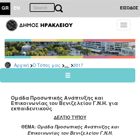
GR
EN
ΕΙΣΟΔΟΣ
Ο
Toggle
ΤΟΠΟΣ
navigati
ΜΑΣ
Ανακοινώσεις
Αρχείο
2026
...
Αρχική
Ο Τόπος μας
2017
2025
2024
2023
Ομάδα Προσωπικής Ανάπτυξης και
2022
Επικοινωνίας του Βενιζελείου Γ.Ν.Η. για
εκπαιδευτικούς
2021
ΔΕΛΤΙΟ ΤΥΠΟΥ
2020
ΘΕΜΑ:
Ομάδα Προσωπικής Ανάπτυξης και
2019
Επικοινωνίας του Βενιζελείου Γ.Ν.Η.
2018