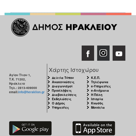
Χάρτης Ιστοχώρου
Αγίου Τίτου 1,
Δελτία Τύπου
Κ.Ε.Π.
Τ.Κ. 71202,
Ανακοινώσεις
Τηλέφωνα
Ηράκλειο
Διαγωνισμοί
e-Υπηρεσίες
Τηλ.: 2813-409000
Προσλήψεις
e-Αιτήματα
email:
info@heraklion.gr
Διαβουλεύσεις
Η Πόλη
Εκδηλώσεις
Ιστορία
Ο Δήμος
Κνωσός
Υπηρεσίες
Μουσεία