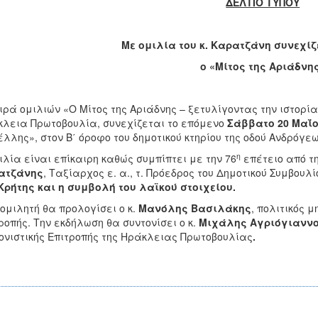
ΔΕΛΤΙΟ ΤΥΠΟΥ
Με ομιλία του κ. Καρατζάνη συνεχίζ
ο «Μίτος της Αριάδνη
ιρά ομιλιών «Ο Μίτος της Αριάδνης – ξετυλίγοντας την ιστορί
λεια Πρωτοβουλία, συνεχίζεται το επόμενο
Σάββατο 20 Μαΐου
λλης», στον Β΄ όροφο του δημοτικού κτηρίου της οδού Ανδρόγεω
η
ιλία είναι επίκαιρη καθώς συμπίπτει με την 76
επέτειο από τη
ατζάνης
, Ταξίαρχος ε. α., τ. Πρόεδρος του Δημοτικού Συμβουλ
Κρήτης και
η συμβολή του λαϊκού στοιχείου.
ομιλητή θα προλογίσει ο κ.
Μανόλης Βασιλάκης
, πολιτικός 
ροπής. Την εκδήλωση θα συντονίσει ο κ.
Μιχάλης Αγριόγιανν
ονιστικής Επιτροπής της Ηράκλειας Πρωτοβουλίας
.