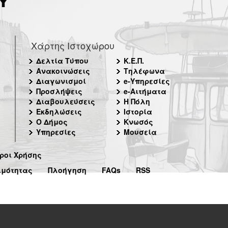
Χάρτης Ιστοχώρου
Δελτία Τύπου
Κ.Ε.Π.
Ανακοινώσεις
Τηλέφωνα
Διαγωνισμοί
e-Υπηρεσίες
Προσλήψεις
e-Αιτήματα
Διαβουλεύσεις
Η Πόλη
Εκδηλώσεις
Ιστορία
Ο Δήμος
Κνωσός
Υπηρεσίες
Μουσεία
ροι Χρήσης
ιμότητας
Πλοήγηση
FAQs
RSS