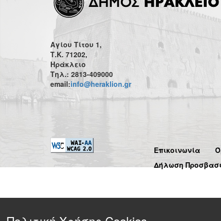
Αγίου Τίτου 1,
Τ.Κ. 71202,
Ηράκλειο
Τηλ.: 2813-409000
email:
info@heraklion.gr
Επικοινωνία
Ό
Δήλωση Προσβασ
Πολιτική Χρήσης Cookies