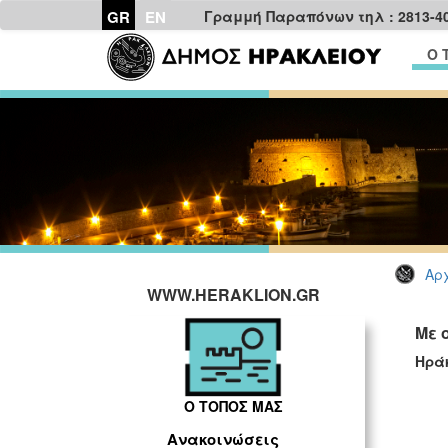
GR
EN
Γραμμή Παραπόνων τηλ : 2813-4
Ο 
Αρχ
WWW.HERAKLION.GR
Με 
Ηρά
Ο ΤΟΠΟΣ ΜΑΣ
Ανακοινώσεις