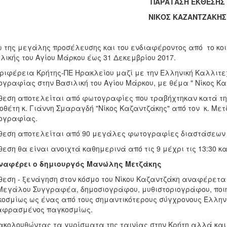
ΠΑΡΑΤΑΣΗ ΕΚΘΕΣΗΣ
ΝΙΚΟΣ ΚΑΖΑΝΤΖΑΚΗΣ
 της μεγάλης προσέλευσης και του ενδιαφέροντος από το κοινό
λικής του Αγίου Μάρκου έως 31 Δεκεμβρίου 2017.
ριφέρεια Κρήτης-ΠΕ Ηρακλείου μαζί με την Ελληνική Καλλιτ
γραφίας στην Βασιλική του Αγίου Μάρκου, με θέμα " Νίκος Κα
θεση αποτελείται από φωτογραφίες που τραβήχτηκαν κατά την
οθέτη κ. Γιάννη Σμαραγδή "Νίκος Καζαντζάκης" από τον κ. Μ
ογραφίας.
θεση αποτελείται από 90 μεγάλες φωτογραφίες διαστάσεων
θεση θα είναι ανοιχτά καθημερινά από τις 9 μέχρι τις 13:30 και
αναφέρει ο δημιουργός Μανώλης Μετζάκης
θεση - ξενάγηση στον κόσμο του Νίκου Καζαντζάκη αναφέρεται
Μεγάλου Συγγραφέα, δημοσιογράφου, μυθιστοριογράφου, ποιη
οσμίως ως ένας από τους σημαντικότερους σύγχρονους Έλλην
αφρασμένος παγκοσμίως.
κολουθώντας τα γυρίσματα της ταινίας στην Κρήτη αλλά και 