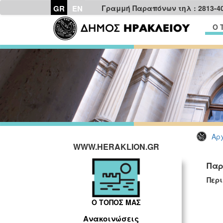
GR
EN
Γραμμή Παραπόνων τηλ : 2813-4
Ο 
Αρχ
WWW.HERAKLION.GR
Παρ
Περ
Ο ΤΟΠΟΣ ΜΑΣ
Ανακοινώσεις