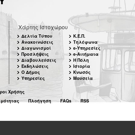
Χάρτης Ιστοχώρου
Δελτία Τύπου
Κ.Ε.Π.
Ανακοινώσεις
Τηλέφωνα
Διαγωνισμοί
e-Υπηρεσίες
Προσλήψεις
e-Αιτήματα
Διαβουλεύσεις
Η Πόλη
Εκδηλώσεις
Ιστορία
Ο Δήμος
Κνωσός
Υπηρεσίες
Μουσεία
ροι Χρήσης
ιμότητας
Πλοήγηση
FAQs
RSS