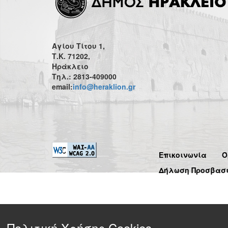
Αγίου Τίτου 1,
Τ.Κ. 71202,
Ηράκλειο
Τηλ.: 2813-409000
email:
info@heraklion.gr
Επικοινωνία
Ό
Δήλωση Προσβασ
Πολιτική Χρήσης Cookies