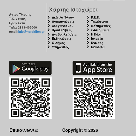
Χάρτης Ιστοχώρου
Αγίου Τίτου 1,
Δελτία Τύπου
Κ.Ε.Π.
Τ.Κ. 71202,
Ανακοινώσεις
Τηλέφωνα
Ηράκλειο
Διαγωνισμοί
e-Υπηρεσίες
Τηλ.: 2813-409000
Προσλήψεις
e-Αιτήματα
email:
info@heraklion.gr
Διαβουλεύσεις
Η Πόλη
Εκδηλώσεις
Ιστορία
Ο Δήμος
Κνωσός
Υπηρεσίες
Μουσεία
Επικοινωνία
Copyright © 2026