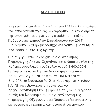
2017
ΔΕΛΤΙΟ ΤΥΠΟΥ
2016
2015
Υπεγράφησαν στις 5 Ιουλίου του 2017 οι Αποφάσεις
2012
του Υπουργείου Υγείας αναφορικά με την έγκριση
2011
της σκοπιμότητας για χρηματοδότηση από το
Πρόγραμμα Δημοσίων Επενδύσεων του 2017,
Βιοϊατρικού και ηλεκτρομηχανολογικού εξοπλισμού
στα Νοσοκομεία της Κρήτης.
Πιο συγκριμένα, εντάχθηκε ο εξοπλισμός
Ο
ΔΗΜΟΣ
Παραγωγής Αέριου Οξυγόνου σε 5 Νοσοκομεία της
Κρήτης, συνολικού προϋπολογισμού 1.400.000 €.
Πρόκειται για το Γενικό Νοσοκομείο Χανίων,
ΠΟΛΙΤΙΣΜΟΣ
Ρεθύμνου, Αγίου Νικολάου, το ΠΑΓΝΗ και το
Βενιζέλειο Νοσοκομείο. Στα Νοσοκομεία Χανίων,
ΑΝΘΕΚΤΙΚΗ
ΠΑΓΝΗ και Βενιζέλειο πρόκειται να
ΠΟΛΗ
πραγματοποιηθεί και εμφιάλωση για ίδια χρήση
εντός του Νοσοκομείου. Η εγκατάσταση της
παραγωγής Οξυγόνου στα Νοσοκομεία αποτελεί
καινοτόμο εγχείρημα και στόχο στρατηγικού