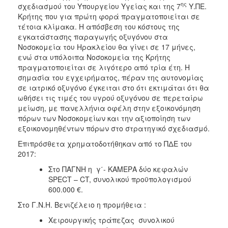
ης
σχεδιασμού του Υπουργείου Υγείας και της 7
Υ.ΠΕ.
Κρήτης που για πρώτη φορά πραγματοποιείται σε
τέτοια κλίμακα. Η απόσβεση του κόστους της
εγκατάστασης παραγωγής οξυγόνου στα
Νοσοκομεία του Ηρακλείου θα γίνει σε 17 μήνες,
ενώ στα υπόλοιπα Νοσοκομεία της Κρήτης
πραγματοποιείται σε λιγότερο από τρία έτη. Η
σημασία του εγχειρήματος, πέραν της αυτονομίας
σε ιατρικό οξυγόνο έγκειται στο ότι εκτιμάται ότι θα
ωθήσει τις τιμές του υγρού οξυγόνου σε περεταίρω
μείωση, με πανελλήνια οφέλη στην εξοικονόμηση
πόρων των Νοσοκομείων και την αξιοποίηση των
εξοικονομηθέντων πόρων στο στρατηγικό σχεδιασμό.
Επιπρόσθετα χρηματοδοτήθηκαν από το ΠΔΕ του
2017:
Στο ΠΑΓΝΗ η γ΄- ΚΑΜΕΡΑ δύο κεφαλών
SPECT – CT, συνολικού προϋπολογισμού
600.000 €.
Στο Γ.Ν.Η. Βενιζέλειο η προμήθεια :
Χειρουργικής τράπεζας συνολικού