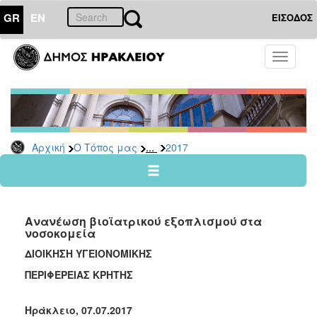
GR
EN
ΕΙΣΟΔΟΣ
Ο
Toggle
ΤΟΠΟΣ
navigati
ΜΑΣ
Ανακοινώσεις
Αρχείο
2026
...
Αρχική
Ο Τόπος μας
2017
2025
2024
2023
Ανανέωση βιοϊατρικού εξοπλισμού στα
2022
νοσοκομεία
2021
ΔΙΟΙΚΗΣΗ ΥΓΕΙΟΝΟΜΙΚΗΣ
2020
ΠΕΡΙΦΕΡΕΙΑΣ ΚΡΗΤΗΣ
2019
Ηράκλειο, 07.07.2017
2018