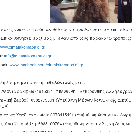
ι εσείς νιώθετε παιδί, αν θέλετε να προσφέρετε αγάπη, ελάτ
 Επικοινωνήστε μαζί μας μ’ έναν από τους παρακάτω τρόπους:
www.eimaiakomapaidi.gr
il:
info@eimaiakomapaidi.gr
book:
www.facebook.com/eimaiakomapaidi.gr
λήστε με μια από της
εθελόντριές
μας:
η Λεονταράκη: 6974645331 (Υπεύθυνη Ηλεκτρονικής Αλληλογρα
γελική Ζερβού: 6982775591 (Υπεύθυνη Μέσων Κοινωνικής Δικτ
ιών)
ριάννα Χατζηαντωνίου: 6973415491 (Υπέυθυνη Χορηγιών- Δωρε
τερίνα Σπυριδάκη: 6983100794 (Υπεύθυνη για την Στέγη Αρρέν