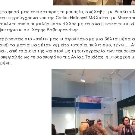
εταφορά μας από και προς το μουσείο, ανέλαβε η κ. Ροσβίτα
τα υπερσύγχρονα van της Cretan Holidays! Μάλιστα η κ. Μπαντ
τσιών το οποίο συμπλήρωσαν άλλος με τα αναψυκτικά του κι άλ
υκτήριο κι ο κ. Χάρης Βαβουρανάκης.
τρέφοντας στο «σπίτι» μας κι αφού κάναμε μια βόλτα μέσα απ
ακή) τα μάτια μας ήταν γεμάτα ιστορία, πολιτισμό, τέχνη… Α
α», από το Δίσκο της Φαιστού ως τη τοιχογραφία των ταυροκα
οκεφαλής ως τη σαρκοφάγο της Αγίας Τριάδας, η υπόσχεση μ
μένη.