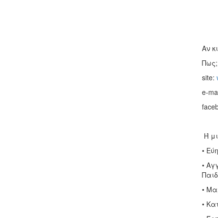
Αν κ
Πως;
site:
e-ma
face
Ή μι
• Εύ
• Αγ
Παιδ
• Μα
• Κα