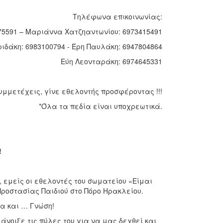
Τηλέφωνα επικοινωνίας:
75591 – Μαριάννα Χατζηαντωνίου: 6973415491
ιδάκη: 6983100794 - Έρη Παυλάκη: 6947804864
Εύη Λεονταράκη: 6974645331
υμμετέχεις, γίνε εθελοντής προσφέροντας !!!
*Όλα τα πεδία είναι υποχρεωτικά.
!
 εμείς οι εθελοντές του σωματείου «Είμαι
Προστασίας Παιδιού στο Πόρο Ηρακλείου.
α και … Γνώση!
άνοιξε τις πύλες του για να μας δεχθεί και