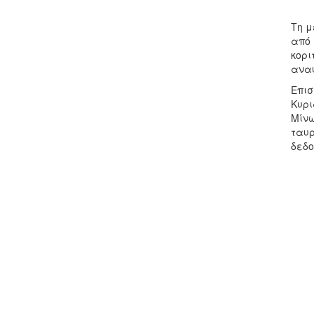
Τη μ
από 
κορι
αναψ
Επισ
Κυρι
Μίνω
ταυρ
δεδο