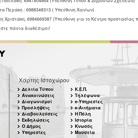
η Παυλάκη: 6947804864 (Υπεύθυνη Τύπου & Δημοσίων Σχέσεων)
ίτα Περάκη : 6988348313 ( Υπεύθυνη Χανίων)
ίη Χριστάκη, 6984669387 (Υπεύθυνη για το Κέντρο προστασίας π
στε πάντα διαθέσιμοι!
Χάρτης Ιστοχώρου
Δελτία Τύπου
Κ.Ε.Π.
Ανακοινώσεις
Τηλέφωνα
Διαγωνισμοί
e-Υπηρεσίες
Προσλήψεις
e-Αιτήματα
Διαβουλεύσεις
Η Πόλη
Εκδηλώσεις
Ιστορία
Ο Δήμος
Κνωσός
Υπηρεσίες
Μουσεία