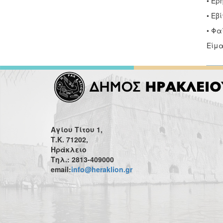
• Έρ
• Εβ
• Φα
Είμα
Αγίου Τίτου 1,
Τ.Κ. 71202,
Ηράκλειο
Τηλ.: 2813-409000
email:
info@heraklion.gr