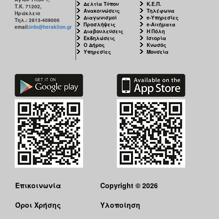
Δελτία Τύπου
Κ.Ε.Π.
Τ.Κ. 71202,
Ανακοινώσεις
Τηλέφωνα
Ηράκλειο
Διαγωνισμοί
e-Υπηρεσίες
Τηλ.: 2813-409000
Προσλήψεις
e-Αιτήματα
email:
info@heraklion.gr
Διαβουλεύσεις
Η Πόλη
Εκδηλώσεις
Ιστορία
Ο Δήμος
Κνωσός
Υπηρεσίες
Μουσεία
Επικοινωνία
Copyright © 2026
Όροι Χρήσης
Υλοποίηση