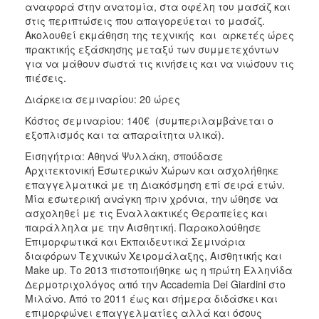
αναφορά στην ανατομία, στα οφέλη του μασάζ και
στις περιπτώσεις που απαγορεύεται το μασάζ.
Ακολουθεί εκμάθηση της τεχνικής και αρκετές ώρες
πρακτικής εξάσκησης μεταξύ των συμμετεχόντων
για να μάθουν σωστά τις κινήσεις και να νιώσουν τις
πιέσεις.
Διάρκεια σεμιναρίου: 20 ώρες
Κόστος σεμιναρίου: 140€ (συμπεριλαμβάνεται ο
εξοπλισμός και τα απαραίτητα υλικά).
Εισηγήτρια: Αθηνά Ψυλλάκη, σπούδασε
Αρχιτεκτονική Εσωτερικών Χώρων και ασχολήθηκε
επαγγελματικά με τη Διακόσμηση επί σειρά ετών.
Μία εσωτερική ανάγκη πριν χρόνια, την ώθησε να
ασχοληθεί με τις Εναλλακτικές Θεραπείες και
παράλληλα με την Αισθητική. Παρακολούθησε
Επιμορφωτικά και Εκπαιδευτικά Σεμινάρια
διαφόρων Τεχνικών Χειρομάλαξης, Αισθητικής και
Make up. Το 2013 πιστοποιήθηκε ως η πρώτη Ελληνίδα
Δερμοτριχολόγος από την Accademia Dei Giardini στο
Μιλάνο. Από το 2011 έως και σήμερα διδάσκει και
επιμορφώνει επαγγελματίες αλλά και όσους