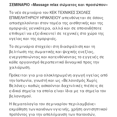
ΣΕΜΙΝΑΡΙΟ «Massage relax σώματος και προσώπου»
2017
Το νέο σεμινάριο του ΚΕΚ ΤΕΧΝΙΚΕΣ ΣΧΟΛΕΣ
2016
ΕΠΙΜΕΛΗΤΗΡΙΟΥ ΗΡΑΚΛΕΙΟΥ απευθύνεται σε όσους
2015
απασχολούνται στον τομέα της αισθητικής και της
ομορφιάς γενικότερα, αλλά και σε οποιονδήποτε
2012
επιθυμεί να εξειδικευτεί σε τεχνικές στο χώρο της
2011
υγείας και της ομορφιάς.
Το σεμινάριο στοχεύει στη διασφάλιση και τη
βελτίωση της σωματικής και ψυχικής ευεξίας,
ενεργοποιώντας και κατευθύνοντας το εγγενές σε
κάθε οργανισμό θεραπευτικό δυναμικό προς την
Ο
χαλάρωση.
ΔΗΜΟΣ
Πρόκειται για μια ολοκληρωμένη αγωγή υγείας από
ΠΟΛΙΤΙΣΜΟΣ
την Ιαπωνία, γνωστή και ως «Βελονισμός Χωρίς
Βελόνες» καθώς ασκούνται δαχτυλικές πιέσεις σε
ειδικά σημεία τα οποία είναι ίδια με τα σημεία του
ΑΝΘΕΚΤΙΚΗ
ΠΟΛΗ
βελονισμού.
Η θεματολογία του σεμιναρίου περιλαμβάνει
εκμάθηση των κανόνων υγιεινής, χρήση αντισηπτικού
προϊόντος για την απολύμανση των πατουσών,