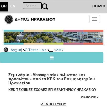
GR
EN
ΕΙΣΟΔΟΣ
Ο
Toggle
ΤΟΠΟΣ
navigati
ΜΑΣ
Ανακοινώσεις
Αρχείο
2026
...
Αρχική
Ο Τόπος μας
2017
2025
2024
2023
Σεμινάριο «Massage relax σώματος και
2022
προσώπου» από το ΚΕΚ του Επιμελητηρίου
Ηρακλείου
2021
ΚΕΚ ΤΕΧΝΙΚΕΣ ΣΧΟΛΕΣ ΕΠΙΜΕΛΗΤΗΡΙΟΥ ΗΡΑΚΛΕΙΟΥ
2020
23
-02-2017
2019
ΔΕΛΤΙΟ ΤΥΠΟΥ
2018