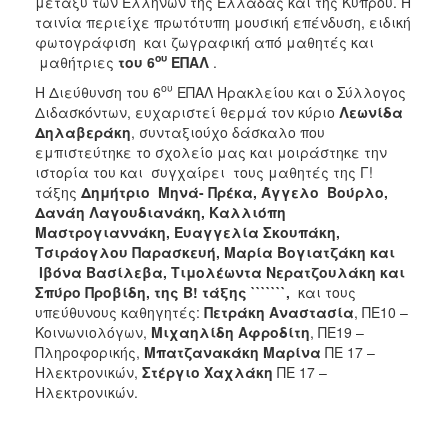
μεταξύ των Ελλήνων της Ελλάδας και της Κύπρου. Η
ταινία περιείχε πρωτότυπη μουσική επένδυση, ειδική
φωτογράφιση και ζωγραφική από μαθητές και
ου
μαθήτριες
του 6
ΕΠΑΛ
.
ου
Η Διεύθυνση του 6
ΕΠΑΛ Ηρακλείου και ο Σύλλογος
Διδασκόντων, ευχαριστεί θερμά τον κύριο
Λεωνίδα
Δηλαβεράκη
, συνταξιούχο δάσκαλο που
εμπιστεύτηκε το σχολείο μας και μοιράστηκε την
ιστορία του και συγχαίρει τους μαθητές της Γ!
τάξης
Δημήτριο Μηνά- Πρέκα, Άγγελο Βούρλο,
Δανάη Λαγουδιανάκη, Καλλιόπη
Μαστρογιαννάκη, Ευαγγελία Σκουπάκη,
Τσιράογλου Παρασκευή,
Μαρία Βογιατζάκη και
Ιβόνα Βασίλεβα, Τιμολέωντα Νερατζουλάκη και
Σπύρο Προβίδη, της Β! τάξης ```````,
και τους
υπεύθυνους καθηγητές:
Πετράκη
Αναστασία
, ΠΕ10 –
Κοινωνιολόγων,
Μιχαηλίδη
Αφροδίτη
, ΠΕ19 –
Πληροφορικής,
Μπατζανακάκη
Μαρίνα
ΠΕ 17 –
Ηλεκτρονικών,
Στέργιο
Χαχλάκη
ΠΕ 17 –
Ηλεκτρονικών.