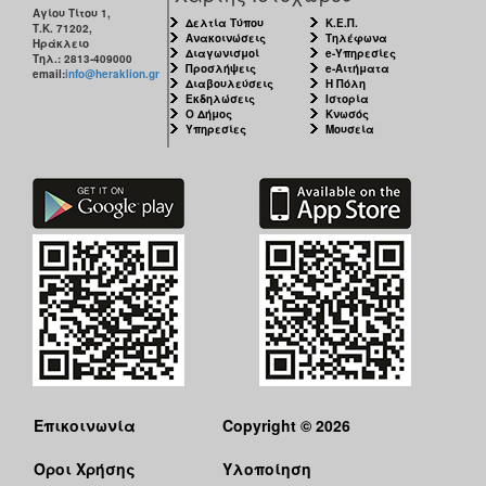
Αγίου Τίτου 1,
Δελτία Τύπου
Κ.Ε.Π.
Τ.Κ. 71202,
Ανακοινώσεις
Τηλέφωνα
Ηράκλειο
Διαγωνισμοί
e-Υπηρεσίες
Τηλ.: 2813-409000
Προσλήψεις
e-Αιτήματα
email:
info@heraklion.gr
Διαβουλεύσεις
Η Πόλη
Εκδηλώσεις
Ιστορία
Ο Δήμος
Κνωσός
Υπηρεσίες
Μουσεία
Επικοινωνία
Copyright © 2026
Όροι Χρήσης
Υλοποίηση