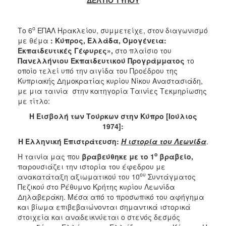
2017
2016
ο
Το 6
ΕΠΑΛ Ηρακλείου, συμμετείχε, στον διαγωνισμό
με θέμα
: Κύπρος, Ελλάδα, Ομογένεια:
2015
Εκπαιδευτικές Γέφυρες»,
στο πλαίσιο του
2012
Πανελλήνιου Εκπαιδευτικού Προγράμματος
το
οποίο τελεί υπό την αιγίδα του Προέδρου της
2011
Κυπριακής Δημοκρατίας κυρίου Νίκου Αναστασιάδη,
με μια ταινία στην κατηγορία Ταινίες Τεκμηρίωσης
με τίτλο:
Η Εισβολή των Τούρκων στην Κύπρο [Ιούλιος
Ο
1974]:
ΔΗΜΟΣ
Η Ελληνική Επιστράτευση:
Η ιστορία του Λεωνίδα
.
ΠΟΛΙΤΙΣΜΟΣ
ο
Η ταινία μας που
βραβεύθηκε με το 1
βραβείο,
παρουσιάζει την ιστορία του έφεδρου με
ου
ΑΝΘΕΚΤΙΚΗ
ανακατάταξη αξιωματικού του 10
Συντάγματος
ΠΟΛΗ
Πεζικού στο Ρέθυμνο Κρήτης κυρίου Λεωνίδα
Δηλαβεράκη. Μέσα από το προσωπικό του αφήγημα
και βίωμα επιβεβαιώνονται σημαντικά ιστορικά
στοιχεία και αναδεικνύεται ο στενός δεσμός