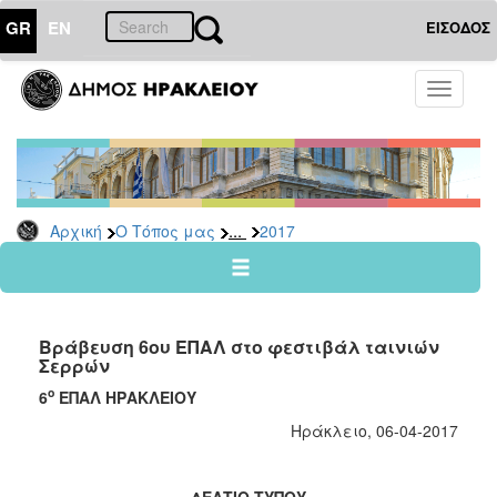
GR
EN
ΕΙΣΟΔΟΣ
Ο
Toggle
ΤΟΠΟΣ
navigati
ΜΑΣ
Ανακοινώσεις
Αρχείο
2026
...
Αρχική
Ο Τόπος μας
2017
2025
2024
2023
Βράβευση 6ου ΕΠΑΛ στο φεστιβάλ ταινιών
2022
Σερρών
2021
ο
6
ΕΠΑΛ ΗΡΑΚΛΕΙΟΥ
2020
Ηράκλειο, 06-04-2017
2019
2018
ΔΕΛΤΙΟ ΤΥΠΟΥ