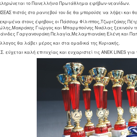
ληρώνεται το Πανελλήνιο Πρωτάθλημα εφήβων-νεανίδων.
ΣΕΑΣ πιστός στο ραντεβού του δε θα μπορούσε να λήψει και θα
εκριμένα στους έφηβους οι Πάσσαμ Φίλιππος,Τζωρτζάκης Πέτ
λης,Μακράκης Γιώργος και Μπαρμπούνης Νικόλας ξεκινούν την
εάνιδες Γαργανουράκη Πελαγία,Μελαμπιανάκη Ελένη και Πα
λλογος θα λάβει μέρος και στα ομαδικά της Κυριακής.
.Σ. εύχεται καλή επιτυχίας και ευχαριστεί τις ANEK LINES για