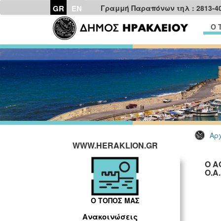
GR
EN
Γραμμή Παραπόνων τηλ : 2813-4
Ο 
Αρχ
WWW.HERAKLION.GR
Ο Α
Ο.Α.
Ο ΤΟΠΟΣ ΜΑΣ
Ανακοινώσεις