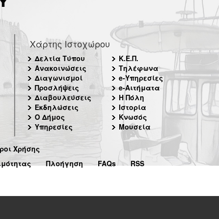
Χάρτης Ιστοχώρου
Δελτία Τύπου
Κ.Ε.Π.
Ανακοινώσεις
Τηλέφωνα
Διαγωνισμοί
e-Υπηρεσίες
Προσλήψεις
e-Αιτήματα
Διαβουλεύσεις
Η Πόλη
Εκδηλώσεις
Ιστορία
Ο Δήμος
Κνωσός
Υπηρεσίες
Μουσεία
ροι Χρήσης
ιμότητας
Πλοήγηση
FAQs
RSS