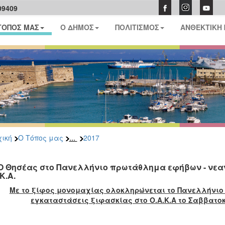
09409
ΤΟΠΟΣ ΜΑΣ
Ο ΔΗΜΟΣ
ΠΟΛΙΤΙΣΜΟΣ
ΑΝΘΕΚΤΙΚΗ
...
ική
Ο Τόπος μας
2017
Ο Θησέας στο Πανελλήνιο πρωτάθλημα εφήβων - νεα
Κ.Α.
Με το ξίφος μονομαχίας ολοκληρώνεται το Πανελλήνιο
εγκαταστάσεις ξιφασκίας στο Ο.Α.Κ.Α το Σαββατοκ