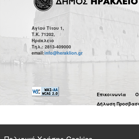
Αγίου Τίτου 1,
Τ.Κ. 71202,
Ηράκλειο
Τηλ.: 2813-409000
email:
info@heraklion.gr
Επικοινωνία
Ό
Δήλωση Προσβασ
Πολιτική Χρήσης Cookies