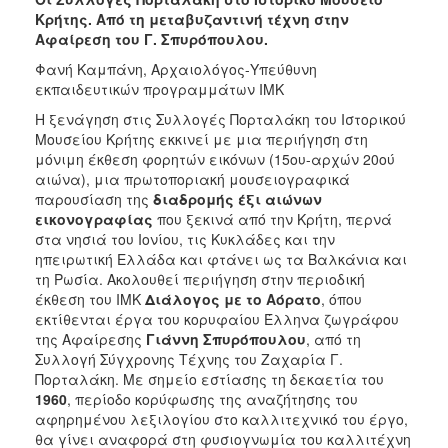
Κρήτης. Από τη μεταβυζαντινή τέχνη στην
Αφαίρεση του Γ. Σπυρόπουλου.
Φανή Καμπάνη, Αρχαιολόγος-Υπεύθυνη
εκπαιδευτικών προγραμμάτων ΙΜΚ
Η ξενάγηση στις Συλλογές Πορταλάκη του Ιστορικού
Μουσείου Κρήτης εκκινεί με μια περιήγηση στη
μόνιμη έκθεση φορητών εικόνων (15ου-αρχών 20ού
αιώνα), μια πρωτοποριακή μουσειογραφικά
παρουσίαση της
διαδρομής έξι αιώνων
εικονογραφίας
που ξεκινά από την Κρήτη, περνά
στα νησιά του Ιονίου, τις Κυκλάδες και την
ηπειρωτική Ελλάδα και φτάνει ως τα Βαλκάνια και
τη Ρωσία. Ακολουθεί περιήγηση στην περιοδική
έκθεση του ΙΜΚ
Διάλογος με το Αόρατο
, όπου
εκτίθενται έργα του κορυφαίου Έλληνα ζωγράφου
της Αφαίρεσης
Γιάννη Σπυρόπουλου
, από τη
Συλλογή Σύγχρονης Τέχνης του Ζαχαρία Γ.
Πορταλάκη. Με σημείο εστίασης τη δεκαετία του
1960
, περίοδο κορύφωσης της αναζήτησης του
αφηρημένου λεξιλογίου στο καλλιτεχνικό του έργο,
θα γίνει αναφορά στη φυσιογνωμία του καλλιτέχνη