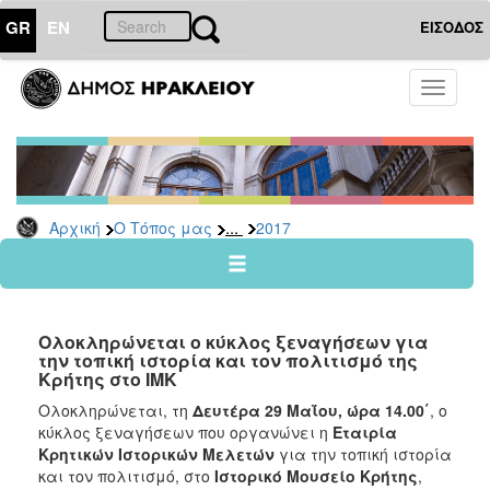
GR
EN
ΕΙΣΟΔΟΣ
Ο
Toggle
ΤΟΠΟΣ
navigati
ΜΑΣ
Ανακοινώσεις
Αρχείο
2026
...
Αρχική
Ο Τόπος μας
2017
2025
2024
2023
Ολοκληρώνεται ο κύκλος ξεναγήσεων για
2022
την τοπική ιστορία και τον πολιτισμό της
Κρήτης στο ΙΜΚ
2021
Ολοκληρώνεται, τη
Δευτέρα 29 Μαΐου, ώρα 14.00΄
, ο
2020
κύκλος ξεναγήσεων που οργανώνει η
Εταιρία
2019
Κρητικών Ιστορικών Μελετών
για την τοπική ιστορία
και τον πολιτισμό, στο
Ιστορικό Μουσείο Κρήτης
,
2018