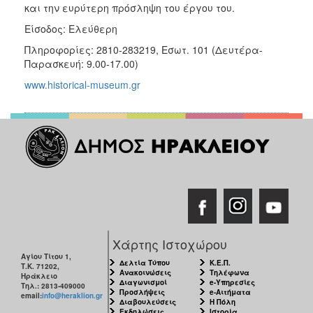
και την ευρύτερη πρόσληψη του έργου του.
Είσοδος: Ελεύθερη
Πληροφορίες: 2810-283219, Εσωτ. 101 (Δευτέρα-
Παρασκευή: 9.00-17.00)
www.historical-museum.gr
Χάρτης Ιστοχώρου
Αγίου Τίτου 1,
Δελτία Τύπου
Κ.Ε.Π.
Τ.Κ. 71202,
Ανακοινώσεις
Τηλέφωνα
Ηράκλειο
Διαγωνισμοί
e-Υπηρεσίες
Τηλ.: 2813-409000
Προσλήψεις
e-Αιτήματα
email:
info@heraklion.gr
Διαβουλεύσεις
Η Πόλη
Εκδηλώσεις
Ιστορία