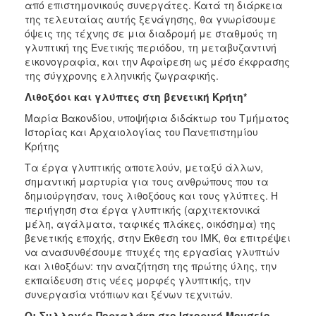
από επιστημονικούς συνεργάτες. Κατά τη διάρκεια
2017
της τελευταίας αυτής ξενάγησης, θα γνωρίσουμε
όψεις της τέχνης σε μια διαδρομή με σταθμούς τη
2016
γλυπτική της Ενετικής περιόδου, τη μεταβυζαντινή
2015
εικονογραφία, και την Αφαίρεση ως μέσο έκφρασης
της σύγχρονης ελληνικής ζωγραφικής.
2012
Λιθοξόοι και γλύπτες στη βενετική Κρήτη*
2011
Μαρία Βακονδίου, υποψήφια διδάκτωρ του Τμήματος
Ιστορίας και Αρχαιολογίας του Πανεπιστημίου
Κρήτης
Τα έργα γλυπτικής αποτελούν, μεταξύ άλλων,
Ο
σημαντική μαρτυρία για τους ανθρώπους που τα
ΔΗΜΟΣ
δημιούργησαν, τους λιθοξόους και τους γλύπτες. Η
περιήγηση στα έργα γλυπτικής (αρχιτεκτονικά
ΠΟΛΙΤΙΣΜΟΣ
μέλη, αγάλματα, ταφικές πλάκες, οικόσημα) της
βενετικής εποχής, στην Έκθεση του ΙΜΚ, θα επιτρέψει
ΑΝΘΕΚΤΙΚΗ
να ανασυνθέσουμε πτυχές της εργασίας γλυπτών
ΠΟΛΗ
και λιθοξόων: την αναζήτηση της πρώτης ύλης, την
εκπαίδευση στις νέες μορφές γλυπτικής, την
συνεργασία ντόπιων και ξένων τεχνιτών.
Οι Συλλογές Πορταλάκη στο Ιστορικό Μουσείο