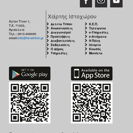
Χάρτης Ιστοχώρου
Αγίου Τίτου 1,
Δελτία Τύπου
Κ.Ε.Π.
Τ.Κ. 71202,
Ανακοινώσεις
Τηλέφωνα
Ηράκλειο
Διαγωνισμοί
e-Υπηρεσίες
Τηλ.: 2813-409000
Προσλήψεις
e-Αιτήματα
email:
info@heraklion.gr
Διαβουλεύσεις
Η Πόλη
Εκδηλώσεις
Ιστορία
Ο Δήμος
Κνωσός
Υπηρεσίες
Μουσεία