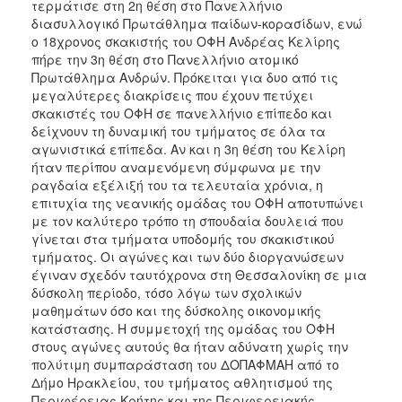
τερμάτισε στη 2η θέση στο Πανελλήνιο
διασυλλογικό Πρωτάθλημα παίδων-κορασίδων, ενώ
2017
ο 18χρονος σκακιστής του ΟΦΗ Ανδρέας Κελίρης
2016
πήρε την 3η θέση στο Πανελλήνιο ατομικό
Πρωτάθλημα Ανδρών. Πρόκειται για δυο από τις
2015
μεγαλύτερες διακρίσεις που έχουν πετύχει
2012
σκακιστές του ΟΦΗ σε πανελλήνιο επίπεδο και
δείχνουν τη δυναμική του τμήματος σε όλα τα
2011
αγωνιστικά επίπεδα. Αν και η 3η θέση του Κελίρη
ήταν περίπου αναμενόμενη σύμφωνα με την
ραγδαία εξέλιξή του τα τελευταία χρόνια, η
επιτυχία της νεανικής ομάδας του ΟΦΗ αποτυπώνει
Ο
με τον καλύτερο τρόπο τη σπουδαία δουλειά που
ΔΗΜΟΣ
γίνεται στα τμήματα υποδομής του σκακιστικού
τμήματος. Οι αγώνες και των δύο διοργανώσεων
ΠΟΛΙΤΙΣΜΟΣ
έγιναν σχεδόν ταυτόχρονα στη Θεσσαλονίκη σε μια
δύσκολη περίοδο, τόσο λόγω των σχολικών
μαθημάτων όσο και της δύσκολης οικονομικής
ΑΝΘΕΚΤΙΚΗ
ΠΟΛΗ
κατάστασης. Η συμμετοχή της ομάδας του ΟΦΗ
στους αγώνες αυτούς θα ήταν αδύνατη χωρίς την
πολύτιμη συμπαράσταση του ΔΟΠΑΦΜΑΗ από το
Δήμο Ηρακλείου, του τμήματος αθλητισμού της
Περιφέρειας Κρήτης και της Περιφερειακής