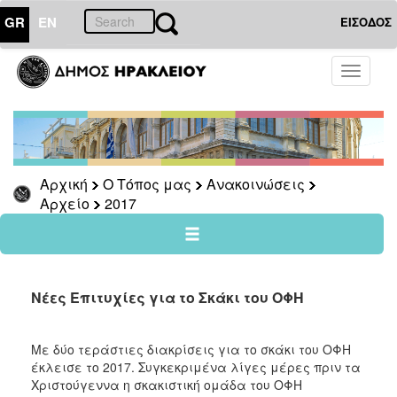
GR
EN
ΕΙΣΟΔΟΣ
Ο
Toggle
ΤΟΠΟΣ
navigati
ΜΑΣ
Ανακοινώσεις
Αρχείο
2026
Αρχική
Ο Τόπος μας
Ανακοινώσεις
Αρχείο
2017
2025
2024
2023
2022
Νέες Επιτυχίες για το Σκάκι του ΟΦΗ
2021
2020
Με δύο τεράστιες διακρίσεις για το σκάκι του ΟΦΗ
έκλεισε το 2017. Συγκεκριμένα λίγες μέρες πριν τα
2019
Χριστούγεννα η σκακιστική ομάδα του ΟΦΗ
2018