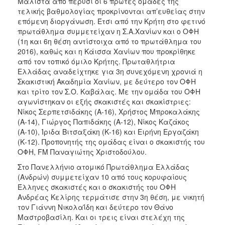
Μάλιστα από πέρυσι οι 6 πρώτες ομάδες της
τελικής βαθμολογίας προκρίνονται απ’ευθείας στην
επόμενη διοργάνωση. Έτσι από την Κρήτη στο φετινό
πρωτάθλημα συμμετείχαν η Σ.Α.Χανίων και ο ΟΦΗ
(1η και 6η θέση αντίστοιχα από το πρωτάθλημα του
2016), καθώς και η Κάισσα Χανίων που προκρίθηκε
από τον τοπικό όμιλο Κρήτης. Πρωταθλήτρια
Ελλάδας αναδείχτηκε για 3η συνεχόμενη χρονιά η
Σκακιστική Ακαδημία Χανίων, με δεύτερο τον ΟΦΗ
και τρίτο τον Σ.Ο. Καβάλας. Με την ομάδα του ΟΦΗ
αγωνίστηκαν οι εξής σκακιστές και σκακίστριες:
Νίκος Σερπετσιδάκης (Α-16), Χρήστος Μπροκαλάκης
(Α-14), Γιώργος Παπιδάκης (Α-12), Νίκος Καζάκος
(Α-10), Ίριδα Βιτσαξάκη (Κ-16) και Ειρήνη Εργαζάκη
(Κ-12). Προπονητής της ομάδας είναι ο σκακιστής του
ΟΦΗ, FM Παναγιώτης Χριστοδούλου.
Στο Πανελλήνιο ατομικό Πρωτάθλημα Ελλάδας
(Ανδρών) συμμετείχαν 10 από τους κορυφαίους
Έλληνες σκακιστές και ο σκακιστής του ΟΦΗ
Ανδρέας Κελίρης τερμάτισε στην 3η θέση, με νικητή
τον Γιάννη Νικολαΐδη και δεύτερο τον Θάνο
Μαστροβασίλη. Και οι τρεις είναι στελέχη της