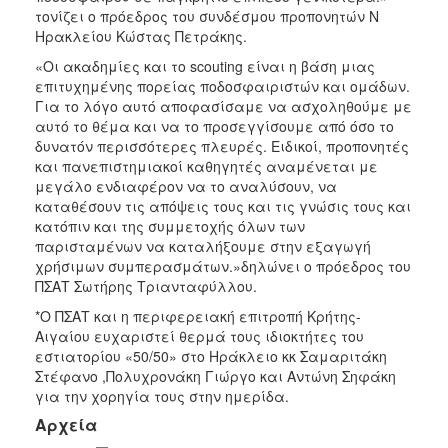
τονίζει ο πρόεδρος του συνδέσμου προπονητών Ν
Ηρακλείου Κώστας Πετράκης.
«Οι ακαδημίες και το scouting είναι η βάση μιας
επιτυχημένης πορείας ποδοσφαιριστών και ομάδων.
Για το λόγο αυτό αποφασίσαμε να ασχοληθούμε με
αυτό το θέμα και να το προσεγγίσουμε από όσο το
δυνατόν περισσότερες πλευρές. Ειδικοί, προπονητές
και πανεπιστημιακοί καθηγητές αναμένεται με
μεγάλο ενδιαφέρον να το αναλύσουν, να
καταθέσουν τις απόψεις τους και τις γνώσις τους και
κατόπιν και της συμμετοχής όλων των
παρισταμένων να καταλήξουμε στην εξαγωγή
χρήσιμων συμπερασμάτων.»δηλώνει ο πρόεδρος του
ΠΣΑΤ Σωτήρης Τριανταφύλλου.
*Ο ΠΣΑΤ και η περιφερειακή επιτροπή Κρήτης-
Αιγαίου ευχαριστεί θερμά τους ιδιοκτήτες του
εστιατορίου «50/50» στο Ηράκλειο κκ Σαμαριτάκη
Στέφανο ,Πολυχρονάκη Γιώργο και Αντώνη Σηφάκη
για την χορηγία τους στην ημερίδα.
Αρχεία