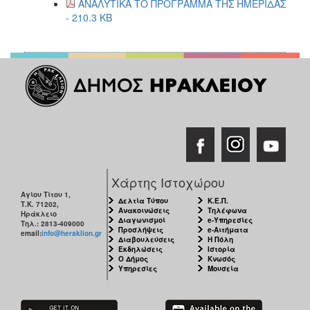
ΑΝΑΛΥΤΙΚΑ ΤΟ ΠΡΟΓΡΑΜΜΑ ΤΗΣ ΗΜΕΡΙΔΑΣ
- 210.3 KB
Χάρτης Ιστοχώρου
Αγίου Τίτου 1,
Δελτία Τύπου
Κ.Ε.Π.
Τ.Κ. 71202,
Ανακοινώσεις
Τηλέφωνα
Ηράκλειο
Διαγωνισμοί
e-Υπηρεσίες
Τηλ.: 2813-409000
Προσλήψεις
e-Αιτήματα
email:
info@heraklion.gr
Διαβουλεύσεις
Η Πόλη
Εκδηλώσεις
Ιστορία
Ο Δήμος
Κνωσός
Υπηρεσίες
Μουσεία