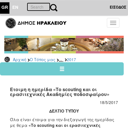
GR
EN
ΕΙΣΟΔΟΣ
Ο
Toggle
ΤΟΠΟΣ
navigati
ΜΑΣ
Ανακοινώσεις
Αρχείο
2026
...
Αρχική
Ο Τόπος μας
2017
2025
2024
2023
Έτοιμη η ημερίδα «Το scouting και οι
2022
ερασιτεχνικές Ακαδημίες ποδοσφαίρου»
2021
18/5/2017
2020
ΔΕΛΤΙΟ ΤΥΠΟΥ
2019
Όλα είναι έτοιμα για την διεξαγωγή της ημερίδας
με θεμα
«Το scouting και οι ερασιτεχνικές
2018