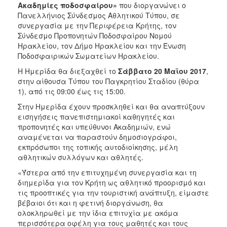
Ακαδημίες ποδοσφαίρου»
που διοργανώνει ο
2017
Πανελλήνιος Σύνδεσμος Αθλητικού Τύπου, σε
συνεργασία με την Περιφέρεια Κρήτης, τον
2016
Σύνδεσμο Προπονητών Ποδοσφαίρου Νομού
2015
Ηρακλείου, τον Δήμο Ηρακλείου και την Ένωση
Ποδοσφαιρικών Σωματείων Ηρακλείου.
2012
Η Ημερίδα θα διεξαχθεί το
Σάββατο 20 Μαϊου 2017
,
2011
στην αίθουσα Τύπου του Παγκρητίου Σταδίου (θύρα
1), από τις 09:00 έως τις 15:00.
Στην Ημερίδα έχουν προσκληθεί και θα αναπτύξουν
εισηγήσεις πανεπιστημιακοί καθηγητές και
Ο
προπονητές και υπεύθυνοι Ακαδημιών, ενώ
ΔΗΜΟΣ
αναμένεται να παραστούν δημοσιογράφοι,
εκπρόσωποι της τοπικής αυτοδιοίκησης, μέλη
ΠΟΛΙΤΙΣΜΟΣ
αθλητικών συλλόγων και αθλητές.
«Ύστερα από την επιτυχημένη συνεργασία και τη
ΑΝΘΕΚΤΙΚΗ
διημερίδα για τον Κρήτη ως αθλητικό προορισμό και
ΠΟΛΗ
τις προοπτικές για την τουριστική ανάπτυξη, είμαστε
βέβαιοι ότι και η φετινή διοργάνωση, θα
ολοκληρωθεί με την ίδια επιτυχία με ακόμα
περισσότερα οφέλη για τους μαθητές και τους