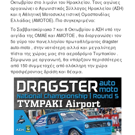
Οκτωβρίου στο λιμάνι του Ηρακλείου. Τους αγώνες
2017
οργανώνει ο Αγωνιστικός Σύλλογος Ηρακλείου (ΑΣΗ)
και η Αθλητική Μοτοσυκλετιστική Ομοσπονδίας
2016
Ελλάδας (ΑΜΟΤΟΕ). Πιο συγκεκριμένα:
2015
Το Σαββατοκύριακο 7 και 8 Οκτωβρίου ο ΑΣΗ υπό την
2012
αιγίδα της ΟΜΑΕ και ΑΜΟΤΟΕ , θα διοργανώσει τον
5ο γύρο του πανελληνίου πρωταθλήματος dragster
2011
auto-moto , στην νοτιότερη αλλά και μεγαλύτερη
πίστα της χώρας μας στο αεροδρόμιο Τυμπακίου .
Σύμφωνα με οργανωτή, θα υπάρξουν περισσότερες
από 150 συμμετοχές από ολόκληρη την χώρα
προσφέροντας δράση και θέαμα.
Ο
ΔΗΜΟΣ
ΠΟΛΙΤΙΣΜΟΣ
ΑΝΘΕΚΤΙΚΗ
ΠΟΛΗ