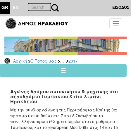
GR
EN
ΕΙΣΟΔΟΣ
Ο
Toggle
ΤΟΠΟΣ
navigati
ΜΑΣ
Ανακοινώσεις
Αρχείο
2026
...
Αρχική
Ο Τόπος μας
2017
2025
2024
2023
Aγώνες δρόμου αυτοκινήτου & μηχανής στο
2022
αεροδρόμιο Τυμπακίου & στο λιμάνι
Ηρακλείου
2021
Με την συνδιοργάνωση της Περιφέρειας Κρήτης θα
2020
πραγματοποιηθούν στις 7 και 8 Οκτωβρίου το
2019
πανελλήνιο πρωτάθλημα dragster στο αεροδρόμιο
Τυμπακίου, και το «European Mdc Drift» στις 14 και 15
2018