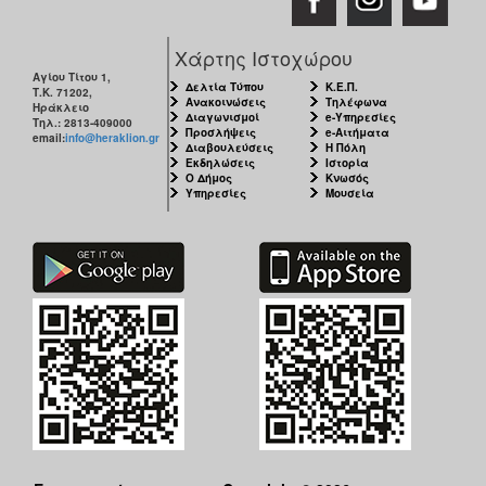
Χάρτης Ιστοχώρου
Αγίου Τίτου 1,
Δελτία Τύπου
Κ.Ε.Π.
Τ.Κ. 71202,
Ανακοινώσεις
Τηλέφωνα
Ηράκλειο
Διαγωνισμοί
e-Υπηρεσίες
Τηλ.: 2813-409000
Προσλήψεις
e-Αιτήματα
email:
info@heraklion.gr
Διαβουλεύσεις
Η Πόλη
Εκδηλώσεις
Ιστορία
Ο Δήμος
Κνωσός
Υπηρεσίες
Μουσεία