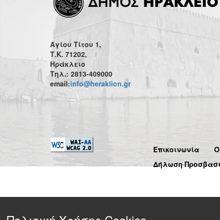
Αγίου Τίτου 1,
Τ.Κ. 71202,
Ηράκλειο
Τηλ.: 2813-409000
email:
info@heraklion.gr
Επικοινωνία
Ό
Δήλωση Προσβασ
Πολιτική Χρήσης Cookies