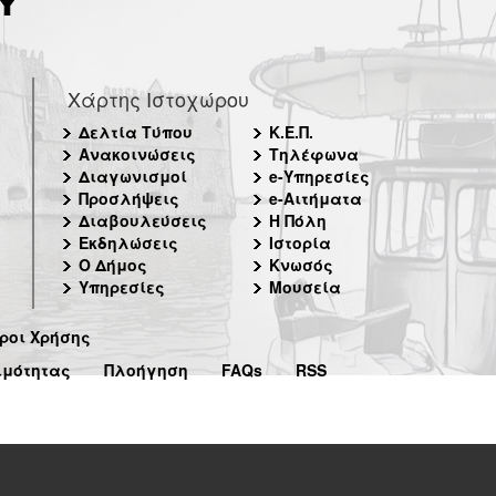
Χάρτης Ιστοχώρου
Δελτία Τύπου
Κ.Ε.Π.
Ανακοινώσεις
Τηλέφωνα
Διαγωνισμοί
e-Υπηρεσίες
Προσλήψεις
e-Αιτήματα
Διαβουλεύσεις
Η Πόλη
Εκδηλώσεις
Ιστορία
Ο Δήμος
Κνωσός
Υπηρεσίες
Μουσεία
ροι Χρήσης
ιμότητας
Πλοήγηση
FAQs
RSS