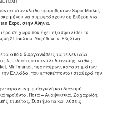
ΜΜΕΤΟΧΗ
ούνται στον κλάδο προμηθευτών Super Market,
προκειμένου να συμμετάσχουν σε Έκθεση για
itan Expo, στην Αθήνα
.
τερο σε χώρο που έχει εξασφαλίσει το
υή 21 Ιουλίου. Υπεύθυνη κ. Εβελίνα
» μετά από 5 διοργανώσεις τα τελευταία
οτελεί ιδιαίτερο κανάλι διανομής, καθώς
t, Μini market, περιπτέρων, καταστημάτων
 την Ελλάδα, που επισκέπτονται σταθερά την
την παραγωγή, εισαγωγή και διανομή
ά προϊόντα, Ποτά – Αναψυκτικά, Ζαχαρώδη,
κής ετικέτας, Συστήματα και λύσεις