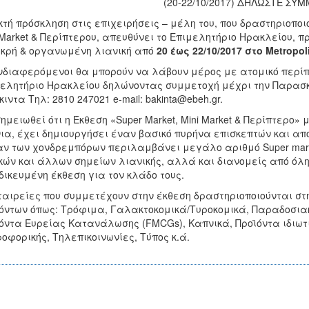
(20-22/10/2017) ΔΗΛΩΣΤΕ ΣΥ
κτή πρόσκληση στις επιχειρήσεις – μέλη του, που δραστηριοποι
 Market & Περίπτερου, απευθύνει το Επιμελητήριο Ηρακλείου, 
ικρή & οργανωμένη λιανική από
20 έως 22/10/2017 στο Metropol
νδιαφερόμενοι θα μπορούν να λάβουν μέρος με ατομικό περίπ
ελητήριο Ηρακλείου δηλώνοντας συμμετοχή μέχρι την Παρασκε
ιντα Τηλ: 2810 247021 e-mail: bakinta@ebeh.gr.
ημειωθεί ότι η Έκθεση «Super Market, Mini Market & Περίπτερο
ια, έχει δημιουργήσει έναν βασικό πυρήνα επισκεπτών και απ
ν των χονδρεμπόρων περιλαμβάνει μεγάλο αριθμό Super marke
κών και άλλων σημείων λιανικής, αλλά και διανομείς από όλη
δικευμένη έκθεση για τον κλάδο τους.
ταιρείες που συμμετέχουν στην έκθεση δραστηριοποιούνται σ
όντων όπως: Τρόφιμα, Γαλακτοκομικά/Τυροκομικά, Παραδοσιακ
όντα Ευρείας Κατανάλωσης (FMCGs), Καπνικά, Προϊόντα ιδιωτι
οφορικής, Τηλεπικοινωνίες, Τύπος κ.ά.