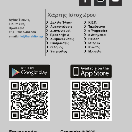
Χάρτης Ιστοχώρου
Αγίου Τίτου 1,
Δελτία Τύπου
Κ.Ε.Π.
Τ.Κ. 71202,
Ανακοινώσεις
Τηλέφωνα
Ηράκλειο
Διαγωνισμοί
e-Υπηρεσίες
Τηλ.: 2813-409000
Προσλήψεις
e-Αιτήματα
email:
info@heraklion.gr
Διαβουλεύσεις
Η Πόλη
Εκδηλώσεις
Ιστορία
Ο Δήμος
Κνωσός
Υπηρεσίες
Μουσεία
Επικοινωνία
Copyright © 2026