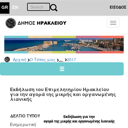
GR
EN
ΕΙΣΟΔΟΣ
Ο
Toggle
ΤΟΠΟΣ
navigati
ΜΑΣ
Ανακοινώσεις
Αρχείο
2026
...
Αρχική
Ο Τόπος μας
2017
2025
2024
2023
Εκδήλωση του Επιμελητηρίου Ηρακλείου
2022
για την αγορά της μικρής και οργανωμένης
λιανικής
2021
2020
ΔΕΛΤΙΟ ΤΥΠΟΥ
2019
Ενημερωτική
2018