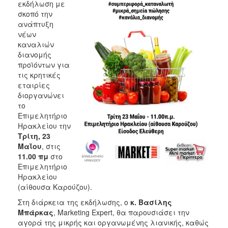
εκδήλωση με
2017
σκοπό την
ανάπτυξη
2016
νέων
2015
καναλιών
διανομής
2012
προϊόντων για
2011
τις κρητικές
εταιρίες
διοργανώνει
το
Επιμελητήριο
Ο
Ηρακλείου την
ΔΗΜΟΣ
Τρίτη, 23
Μαΐου
, στις
ΠΟΛΙΤΙΣΜΟΣ
11.00 πμ
στο
Επιμελητήριο
Ηρακλείου
ΑΝΘΕΚΤΙΚΗ
ΠΟΛΗ
(αίθουσα Καρούζου).
Στη διάρκεια της εκδήλωσης, ο
κ. Βασίλης
Μπάρκας
, Marketing Expert, θα παρουσιάσει την
αγορά της μικρής και οργανωμένης λιανικής, καθώς