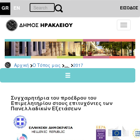
GR
EN
ΕΙΣΟΔΟΣ
Ο
Toggle
ΤΟΠΟΣ
navigati
ΜΑΣ
Ανακοινώσεις
Αρχείο
2026
...
Αρχική
Ο Τόπος μας
2017
2025
2024
2023
Συγχαρητήρια του προέδρου του
2022
Επιμελητηρίου στους επιτυχόντες των
Πανελλαδικών Εξετάσεων
2021
2020
2019
2018