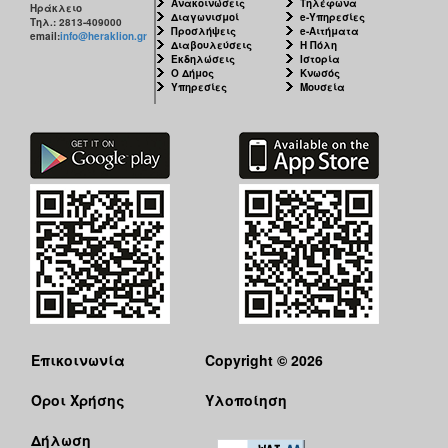
Ανακοινώσεις
Τηλέφωνα
Ηράκλειο
Διαγωνισμοί
e-Υπηρεσίες
Τηλ.: 2813-409000
Προσλήψεις
e-Αιτήματα
email:
info@heraklion.gr
Διαβουλεύσεις
Η Πόλη
Εκδηλώσεις
Ιστορία
Ο Δήμος
Κνωσός
Υπηρεσίες
Μουσεία
Επικοινωνία
Copyright © 2026
Όροι Χρήσης
Υλοποίηση
Δήλωση