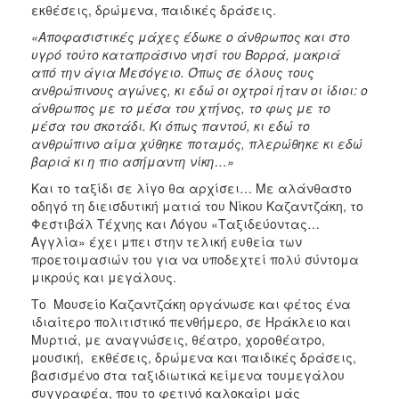
εκθέσεις, δρώμενα, παιδικές δράσεις.
«Αποφασιστικές μάχες έδωκε ο άνθρωπος και στο
υγρό τούτο καταπράσινο νησί του Βορρά, μακριά
από την άγια Μεσόγειο. Όπως σε όλους τους
ανθρώπινους αγώνες, κι εδώ οι οχτροί ήταν οι ίδιοι: ο
άνθρωπος με το μέσα του χτήνος, το φως με το
μέσα του σκοτάδι. Κι όπως παντού, κι εδώ το
ανθρώπινο αίμα χύθηκε ποταμός, πλερώθηκε κι εδώ
βαριά κι η πιο ασήμαντη νίκη…»
Και το ταξίδι σε λίγο θα αρχίσει… Με αλάνθαστο
οδηγό τη διεισδυτική ματιά του Νίκου Καζαντζάκη, το
Φεστιβάλ Τέχνης και Λόγου «Ταξιδεύοντας…
Αγγλία» έχει μπει στην τελική ευθεία των
προετοιμασιών του για να υποδεχτεί πολύ σύντομα
μικρούς και μεγάλους.
Το Μουσείο Καζαντζάκη οργάνωσε και φέτος ένα
ιδιαίτερο πολιτιστικό πενθήμερο, σε Ηράκλειο και
Μυρτιά, με αναγνώσεις, θέατρο, χοροθέατρο,
μουσική, εκθέσεις, δρώμενα και παιδικές δράσεις,
βασισμένο στα ταξιδιωτικά κείμενα τουμεγάλου
συγγραφέα, που το φετινό καλοκαίρι μάς