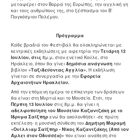
μεταφέρει στον Βορρά της Ευρώπης, την αγγλική γη
και τους ανθρώπους της, στο ξέσπασμα του Β’
Παγκόσμιου Πολέμου.
Πρόγραμμα
Κάθε βραδιά του Φεστιβάλ θα ολοκληρώνεται με
κεντρικές εκδηλώσεις με αφετηρία την
Τετάρτη 12
Ιουλίου, στις
8μ.μ
.
στον ενετικό Κούλε, στο
Ηράκλειο, όπου θα γίνει
δημόσια ανάγνωση
του
βιβλίου
«Ταξιδεύοντας Αγγλία».
Η εκδήλωση
γίνεται
σε συνεργασία με την
Εφορεία
Αρχαιοτήτων Ηρακλείου.
Από την επόμενη ημέρα το επίκεντρο των δράσεων
θα είναι στη Μυρτιά και το Μουσείο. Έτσι, την
Πέμπτη 13 Ιουλίου
στις 8μ.μ. θα γίνει η
αδελφοποίηση του Μουσείου Καζαντζάκη με το
Ίδρυμα Σαίξπηρ
ενώ θα ακολουθήσει -σε πρώτη
εκτέλεση- η μουσική σύνθεση του
Δημήτρη Μαραμή
«Ουίλλιαμ Σαίξπηρ - Νίκος Καζαντζάκης (Από τον
Άμλετ στον Οδυσσέα)»
που είναι ανάθεση στο