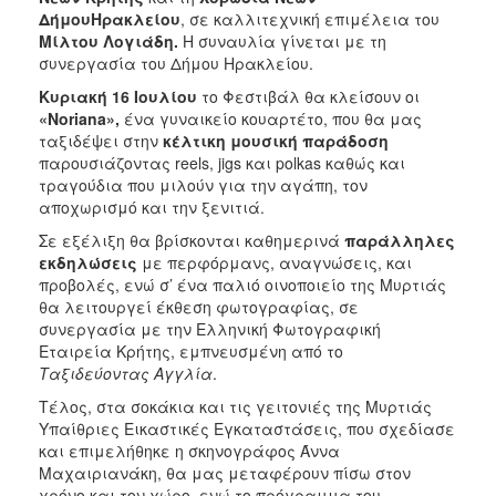
ΔήμουΗρακλείου
, σε καλλιτεχνική επιμέλεια του
Μίλτου Λογιάδη.
Η συναυλία γίνεται με τη
συνεργασία του Δήμου Ηρακλείου.
Κυριακή 16 Ιουλίου
το Φεστιβάλ θα κλείσουν οι
«Noriana»,
ένα γυναικείο κουαρτέτο, που θα μας
ταξιδέψει στην
κέλτικη μουσική παράδοση
παρουσιάζοντας reels, jigs και polkas καθώς και
τραγούδια που μιλούν για την αγάπη, τον
αποχωρισμό και την ξενιτιά.
Σε εξέλιξη θα βρίσκονται καθημερινά
παράλληλες
εκδηλώσεις
με περφόρμανς, αναγνώσεις, και
προβολές, ενώ σ’ ένα παλιό οινοποιείο της Μυρτιάς
θα λειτουργεί έκθεση φωτογραφίας, σε
συνεργασία με την Ελληνική Φωτογραφική
Εταιρεία Κρήτης, εμπνευσμένη από το
Ταξιδεύοντας Αγγλία
.
Τέλος, στα σοκάκια και τις γειτονιές της Μυρτιάς
Υπαίθριες Εικαστικές Εγκαταστάσεις, που σχεδίασε
και επιμελήθηκε η σκηνογράφος Άννα
Μαχαιριανάκη, θα μας μεταφέρουν πίσω στον
χρόνο και τον χώρο, ενώ το πρόγραμμα του