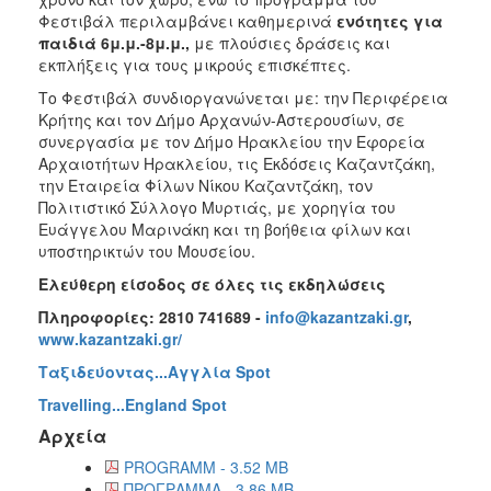
Φεστιβάλ περιλαμβάνει καθημερινά
ενότητες για
παιδιά 6μ.μ.-8μ.μ.,
με πλούσιες δράσεις και
εκπλήξεις για τους μικρούς επισκέπτες.
Το Φεστιβάλ συνδιοργανώνεται με: την Περιφέρεια
Κρήτης και τον Δήμο Αρχανών-Αστερουσίων, σε
συνεργασία με τον Δήμο Ηρακλείου την Εφορεία
Αρχαιοτήτων Ηρακλείου, τις Εκδόσεις Καζαντζάκη,
την Εταιρεία Φίλων Νίκου Καζαντζάκη, τον
Πολιτιστικό Σύλλογο Μυρτιάς, με χορηγία του
Ευάγγελου Μαρινάκη και τη βοήθεια φίλων και
υποστηρικτών του Μουσείου.
Ελεύθερη είσοδος σε όλες τις εκδηλώσεις
Πληροφορίες: 2810 741689 -
info
@
kazantzaki
.
gr
,
www
.
kazantzaki
.
gr
/
Ταξιδεύοντας...Αγγλία Spot
Travelling...England Spot
Αρχεία
PROGRAMM - 3.52 MB
ΠΡΟΓΡΑΜΜΑ - 3.86 MB