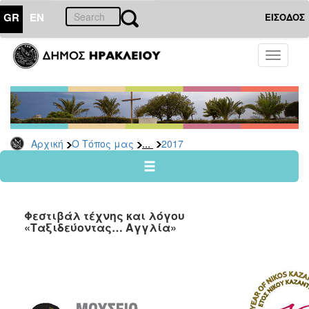
GR
EN
ΕΙΣΟΔΟΣ
Ο
Toggle
ΤΟΠΟΣ
navigati
ΜΑΣ
Ανακοινώσεις
Αρχείο
2026
...
Αρχική
Ο Τόπος μας
2017
2025
2024
2023
Φεστιβάλ τέχνης και λόγου
2022
«Ταξιδεύοντας… Αγγλία»
2021
2020
2019
2018