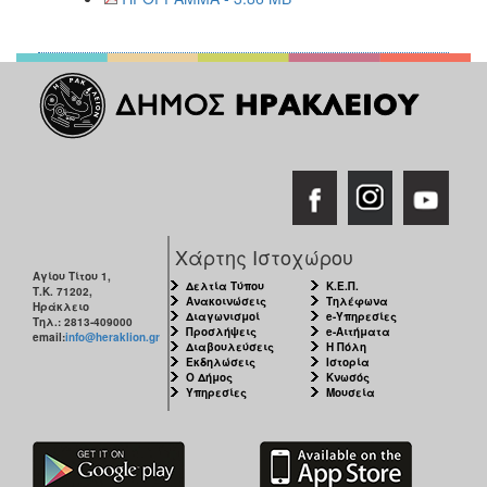
Χάρτης Ιστοχώρου
Αγίου Τίτου 1,
Δελτία Τύπου
Κ.Ε.Π.
Τ.Κ. 71202,
Ανακοινώσεις
Τηλέφωνα
Ηράκλειο
Διαγωνισμοί
e-Υπηρεσίες
Τηλ.: 2813-409000
Προσλήψεις
e-Αιτήματα
email:
info@heraklion.gr
Διαβουλεύσεις
Η Πόλη
Εκδηλώσεις
Ιστορία
Ο Δήμος
Κνωσός
Υπηρεσίες
Μουσεία