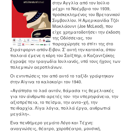
στην Αγγλία από τον Ιούλιο
μέχρι το Νοέμβριο του 1939,
προσκεκλημένος του Βρετανικού
Συμβουλίου. Η Αμερικανίδα Τζόι
Μακλάουντ (Joe McLeod), που
είχε χρηματοδοτήσει την έκδοση
της Οδύσσειας, του
παραχώρησε το σπίτι της στο
Στράτφορντ-απόν-Έιβον. Σ’ αυτή την κατοικία, όπου
παλαιά έμενε η κόρη του Σαίξπηρ, ο Καζαντζάκης
έγραψε την τραγωδία Ιουλιανός, υπό τους ήχους των
πολεμικών αεροπλάνων.
Οι εντυπώσεις του από αυτό το ταξίδι γράφτηκαν
στην Αίγινα το καλοκαίρι του 1940.
«Αγάπησα το λαό αυτόν, θάμασα τις θεμελιακές
για τον άνθρωπο αρετές του∙ την υπερηφάνεια, την
αξιοπρέπεια, το πείσμα, την αντο¬χή, την
πειθαρχία. Λίγα λόγια, πολλά έργα, ανθρωπιά
μεγάλη».
Ένα πενθήμερο γεμάτο Λόγο και Τέχνη:
αναγνώσεις, θέατρο, χοροθέατρο, μουσική,