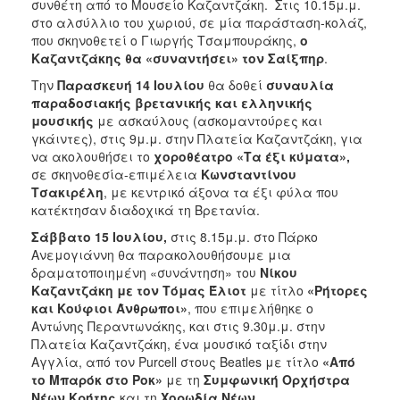
συνθέτη από το Μουσείο Καζαντζάκη. Στις 10.15μ.μ.
στο αλσύλλιο του χωριού, σε μία παράσταση-κολάζ,
που σκηνοθετεί ο Γιωργής Τσαμπουράκης,
ο
Καζαντζάκης θα «συναντήσει» τον Σαίξπηρ
.
Την
Παρασκευή 14 Ιουλίου
θα δοθεί
συναυλία
παραδοσιακής βρετανικής και ελληνικής
μουσικής
με ασκαύλους (ασκομαντούρες και
γκάιντες), στις 9μ.μ. στην Πλατεία Καζαντζάκη, για
να ακολουθήσει το
χοροθέατρο «Τα έξι κύματα»,
σε σκηνοθεσία-επιμέλεια
Κωνσταντίνου
Τσακιρέλη
, με κεντρικό άξονα τα έξι φύλα που
κατέκτησαν διαδοχικά τη Βρετανία.
Σάββατο 15 Ιουλίου,
στις 8.15μ.μ. στο Πάρκο
Ανεμογιάννη θα παρακολουθήσουμε
μια
δραματοποιημένη «συνάντηση» του
Νίκου
Καζαντζάκη με τον Τόμας Έλιοτ
με τίτλο
«Ρήτορες
και Κούφιοι Άνθρωποι»
, που επιμελήθηκε ο
Αντώνης Περαντωνάκης, και στις 9.30μ.μ. στην
Πλατεία Καζαντζάκη, ένα μουσικό ταξίδι στην
Αγγλία, από τον Purcell στους Beatles με τίτλο
«Από
το Μπαρόκ στο Ροκ»
με τη
Συμφωνική Ορχήστρα
Νέων Κρήτης
και τη
Χορωδία Νέων