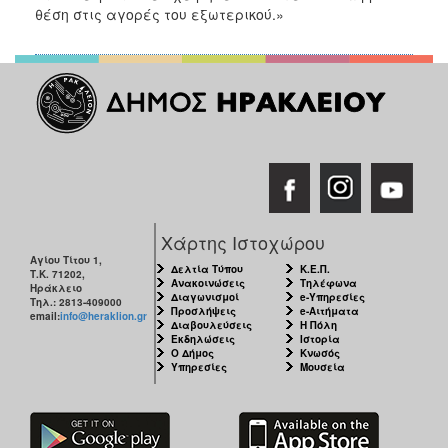
θέση στις αγορές του εξωτερικού.»
Χάρτης Ιστοχώρου
Αγίου Τίτου 1,
Δελτία Τύπου
Κ.Ε.Π.
Τ.Κ. 71202,
Ανακοινώσεις
Τηλέφωνα
Ηράκλειο
Διαγωνισμοί
e-Υπηρεσίες
Τηλ.: 2813-409000
Προσλήψεις
e-Αιτήματα
email:
info@heraklion.gr
Διαβουλεύσεις
Η Πόλη
Εκδηλώσεις
Ιστορία
Ο Δήμος
Κνωσός
Υπηρεσίες
Μουσεία