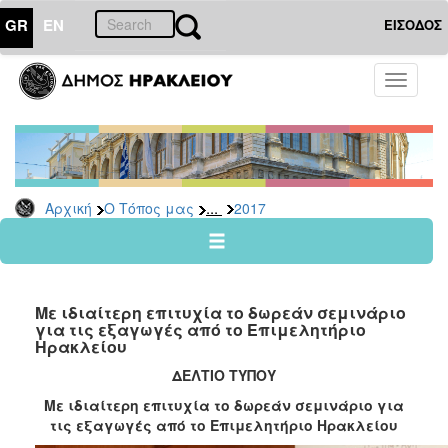
GR
EN
ΕΙΣΟΔΟΣ
Ο
Toggle
ΤΟΠΟΣ
navigati
ΜΑΣ
Ανακοινώσεις
Αρχείο
2026
...
Αρχική
Ο Τόπος μας
2017
2025
2024
2023
Με ιδιαίτερη επιτυχία το δωρεάν σεμινάριο
2022
για τις εξαγωγές από το Επιμελητήριο
Ηρακλείου
2021
ΔΕΛΤΙΟ ΤΥΠΟΥ
2020
Με ιδιαίτερη επιτυχία το δωρεάν σεμινάριο για
2019
τις εξαγωγές από το Επιμελητήριο Ηρακλείου
2018