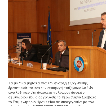
2017
2016
2015
2012
2011
Ο
ΔΗΜΟΣ
ΠΟΛΙΤΙΣΜΟΣ
ΑΝΘΕΚΤΙΚΗ
Τα βασικά βήματα για την έναρξη εξαγωγικής
ΠΟΛΗ
δραστηριότητα και την αποφυγή επιζήμιων λαθών
αναλύθηκαν στη διάρκεια πολύωρου δωρεάν
σεμιναρίου που διοργάνωσε το περασμένο Σάββατο
το Επιμελητήριο Ηρακλείου σε συνεργασία με τον