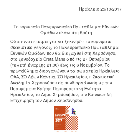
2017
Ηράκλειο 25/10/2017
2016
2015
Το κορυφαίο Πανευρωπαϊκό Πρωτάθλημα Εθνικών
Ομάδων σκάκι στη Κρήτη
2012
Όλα είναι έτοιμα για να ξεκινήσει το κορυφαίο
2011
σκακιστικό γεγονός, το Πανευρωπαϊκό Πρωτάθλημα
Εθνικών Ομάδων που θα διεξαχθεί στη Χερσόνησο,
στο ξενοδοχείο Creta Maris από τις 27 Οκτωβρίου
(τελετή έναρξης 21.00) έως τις 6 Νοεμβρίου. Το
πρωτάθλημα διοργανώνουν τα σωματεία Ηράκλειο
Ο
ΔΗΜΟΣ
ΟΑΑ, ΣΟ Λέων Κάντια, ΣΟ Ηρακλείου, η Σκακιστική
Ακαδημία Χερσονήσου σε συνδιοργάνωση με την
Περιφέρεια Κρήτης-Περιφερειακή Ενότητα
ΠΟΛΙΤΙΣΜΟΣ
Ηρακλείου, το Δήμο Χερσονήσου, την Κοινωφελή
Επιχείρηση του Δήμου Χερσονήσου.
ΑΝΘΕΚΤΙΚΗ
ΠΟΛΗ