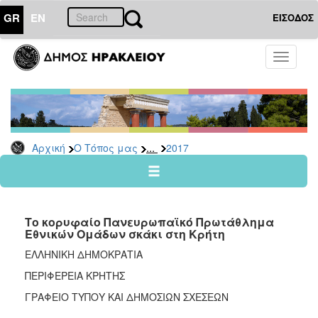
GR
EN
ΕΙΣΟΔΟΣ
Ο
Toggle
ΤΟΠΟΣ
navigati
ΜΑΣ
Ανακοινώσεις
Αρχείο
2026
...
Αρχική
Ο Τόπος μας
2017
2025
2024
2023
Το κορυφαίο Πανευρωπαϊκό Πρωτάθλημα
2022
Εθνικών Ομάδων σκάκι στη Κρήτη
2021
ΕΛΛΗΝΙΚΗ ΔΗΜΟΚΡΑΤΙΑ
2020
ΠΕΡΙΦΕΡΕΙΑ ΚΡΗΤΗΣ
2019
ΓΡΑΦΕΙΟ ΤΥΠΟΥ ΚΑΙ ΔΗΜΟΣΙΩΝ ΣΧΕΣΕΩΝ
2018