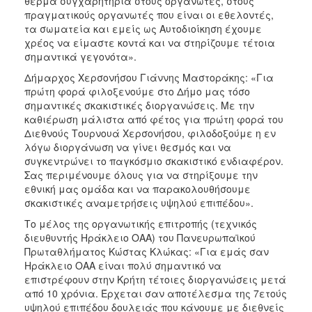
θερμά συγχαρητήρια στους οργανωτές, στους
πραγματικούς οργανωτές που είναι οι εθελοντές,
τα σωματεία και εμείς ως Αυτοδιοίκηση έχουμε
χρέος να είμαστε κοντά και να στηρίζουμε τέτοια
σημαντικά γεγονότα».
Δήμαρχος Χερσονήσου Γιάννης Μαστοράκης: «Για
πρώτη φορά φιλοξενούμε στο Δήμο μας τόσο
σημαντικές σκακιστικές διοργανώσεις. Με την
καθιέρωση μάλιστα από φέτος για πρώτη φορά του
Διεθνούς Τουρνουά Χερσονήσου, φιλοδοξούμε η εν
λόγω διοργάνωση να γίνει θεσμός και να
συγκεντρώνει το παγκόσμιο σκακιστικό ενδιαφέρον.
Σας περιμένουμε όλους για να στηρίξουμε την
εθνική μας ομάδα και να παρακολουθήσουμε
σκακιστικές αναμετρήσεις υψηλού επιπέδου».
Το μέλος της οργανωτικής επιτροπής (τεχνικός
διευθυντής Ηράκλειο ΟΑΑ) του Πανευρωπαϊκού
Πρωταθλήματος Κώστας Κλώκας: «Για εμάς σαν
Ηράκλειο ΟΑΑ είναι πολύ σημαντικό να
επιστρέφουν στην Κρήτη τέτοιες διοργανώσεις μετά
από 10 χρόνια. Έρχεται σαν αποτέλεσμα της 7ετούς
υψηλού επιπέδου δουλειάς που κάνουμε με διεθνείς