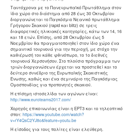
Ταυτόχρονα με το Πανευρωπαϊκό Πρωτάθλημα στον
ίδιο χώρο στο διάστημα από 28 έως 30 Οκτωβρίου
διοργανώνεται το Παγκόσμιο Νεανικό πρωτάθλημα
Γρήγορου Σκακιού (rapid και blitz) σε τρεις
διαφορετικές ηλικιακές κατηγορίες, κάτω των 14, 16
και 18 ετών. Επίσης, από 28 Οκτωβρίου έως 5
Νοεμβρίου θα πραγματοποιηθεί στον ίδιο χώρο ένα
σημαντικό τουρνουά για την περιοχή, με στόχο την
καθιέρωσή του κάθε φθινόπωρο, το 1ο διεθνές
τουρνουά Χερσονήσου. Στο πλούσιο πρόγραμμα των
τριών διοργανώσεων έρχεται να προστεθεί και το
δεύτερο συνέδριο της Ευρωπαϊκής Σκακιστικής
Ένωσης, καθώς και ένα σεμινάριο της Παγκόσμιας
Ομοσπονδίας για προπονητές σκακιού.
Η επίσημη ιστοσελίδα των αγώνων είναι:
http://www.euroteams2017.com/
Χορηγός επικοινωνίας είναι η ΕΡΤ3 και το τηλεοπτικό
σποτ:
https://www.youtube.com/watch?
v=rY4QsC2YJ8o&feature=youtu.be
Η είσοδος για τους πολίτες είναι ελεύθερη.