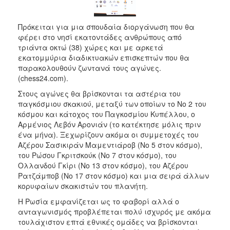
Πρόκειται για μια σπουδαία διοργάνωση που θα
φέρει στο νησί εκατοντάδες ανθρώπους από
τριάντα οκτώ (38) χώρες και με αρκετά
εκατομμύρια διαδικτυακών επισκεπτών που θα
παρακολουθούν ζωντανά τους αγώνες.
(chess24.com).
Στους αγώνες θα βρίσκονται τα αστέρια του
παγκόσμιου σκακιού, μεταξύ των οποίων το Νο 2 του
κόσμου και κάτοχος του Παγκοσμίου Κυπέλλου, ο
Αρμένιος Λεβόν Αρονιάν (το κατέκτησε μόλις πριν
ένα μήνα). Ξεχωρίζουν ακόμα οι συμμετοχές του
Αζέρου Σασικιράν Μαμεντιάροβ (Νο 5 στον κόσμο),
του Ρώσου Γκριτσκούκ (Νο 7 στον κόσμο), του
Ολλανδού Γκίρι (No 13 στον κόσμο), του Αζέρου
Ρατζάμποβ (Νο 17 στον κόσμο) και μια σειρά άλλων
κορυφαίων σκακιστών του πλανήτη.
Η Ρωσία εμφανίζεται ως το φαβορί αλλά ο
ανταγωνισμός προβλέπεται πολύ ισχυρός με ακόμα
τουλάχιστον επτά εθνικές ομάδες να βρίσκονται