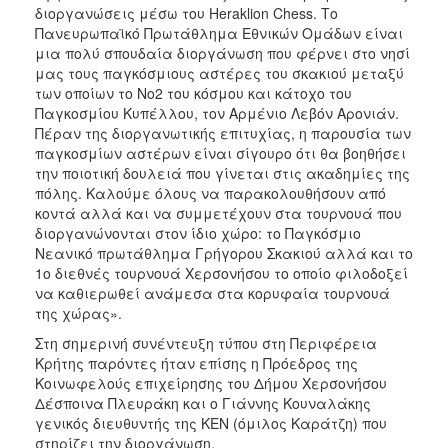
διοργανώσεις μέσω του Heraklion Chess. Το
Πανευρωπαϊκό Πρωτάθλημα Εθνικών Ομάδων είναι
μια πολύ σπουδαία διοργάνωση που φέρνει στο νησί
μας τους παγκόσμιους αστέρες του σκακιού μεταξύ
των οποίων το Νο2 του κόσμου και κάτοχο του
Παγκοσμίου Κυπέλλου, τον Αρμένιο Λεβόν Αρονιάν.
Πέραν της διοργανωτικής επιτυχίας, η παρουσία των
παγκοσμίων αστέρων είναι σίγουρο ότι θα βοηθήσει
την ποιοτική δουλειά που γίνεται στις ακαδημίες της
πόλης. Καλούμε όλους να παρακολουθήσουν από
κοντά αλλά και να συμμετέχουν στα τουρνουά που
διοργανώνονται στον ίδιο χώρο: το Παγκόσμιο
Νεανικό πρωτάθλημα Γρήγορου Σκακιού αλλά και το
1ο διεθνές τουρνουά Χερσονήσου το οποίο φιλοδοξεί
να καθιερωθεί ανάμεσα στα κορυφαία τουρνουά
της χώρας».
Στη σημερινή συνέντευξη τύπου στη Περιφέρεια
Κρήτης παρόντες ήταν επίσης η Πρόεδρος της
Κοινωφελούς επιχείρησης του Δήμου Χερσονήσου
Δέσποινα Πλευράκη και ο Γιάννης Κουναλάκης
γενικός διευθυντής της ΚΕΝ (όμιλος Καράτζη) που
στηρίζει την διοργάνωση.