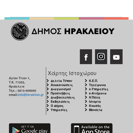
Χάρτης Ιστοχώρου
Αγίου Τίτου 1,
Δελτία Τύπου
Κ.Ε.Π.
Τ.Κ. 71202,
Ανακοινώσεις
Τηλέφωνα
Ηράκλειο
Διαγωνισμοί
e-Υπηρεσίες
Τηλ.: 2813-409000
Προσλήψεις
e-Αιτήματα
email:
info@heraklion.gr
Διαβουλεύσεις
Η Πόλη
Εκδηλώσεις
Ιστορία
Ο Δήμος
Κνωσός
Υπηρεσίες
Μουσεία