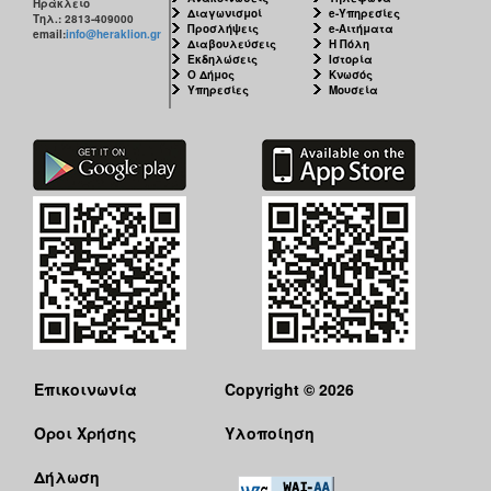
Ηράκλειο
Διαγωνισμοί
e-Υπηρεσίες
Τηλ.: 2813-409000
Προσλήψεις
e-Αιτήματα
email:
info@heraklion.gr
Διαβουλεύσεις
Η Πόλη
Εκδηλώσεις
Ιστορία
Ο Δήμος
Κνωσός
Υπηρεσίες
Μουσεία
Επικοινωνία
Copyright © 2026
Όροι Χρήσης
Υλοποίηση
Δήλωση