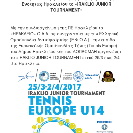
Ενότητας Ηρακλείου το «
IRAKLIO
JUNIOR
2017
TOURNAMENT
»
2016
2015
Με την συνδιοργάνωση της ΠΕ Ηρακλείου το
«ΗΡΑΚΛΕΙΟ» Ο.Α.Α. σε συνεργασία με την Ελληνική
2012
Ομοσπονδία Αντισφαίρισης (Ε.Φ.Ο.Α.), την αιγίδα
2011
της Ευρωπαϊκής Ομοσπονδίας Τένις (Tennis Europe)
του Δήμου Ηρακλείου και του ΔΟΠΑΦΜΑΗ οργανώνει
το «IRAKLIO JUNIOR TOURNAMENT» από 25/3 έως 2/4
στο Ηράκλειο.
Ο
ΔΗΜΟΣ
ΠΟΛΙΤΙΣΜΟΣ
ΑΝΘΕΚΤΙΚΗ
ΠΟΛΗ