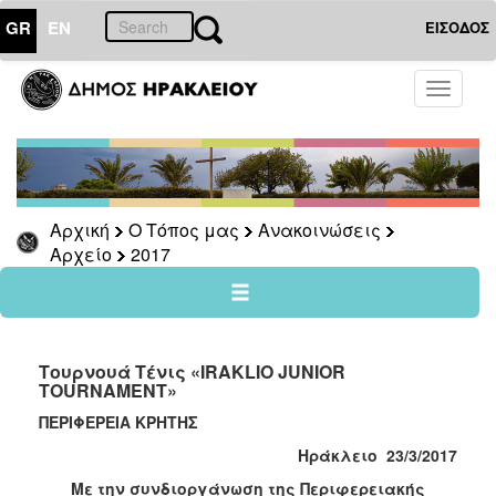
GR
EN
ΕΙΣΟΔΟΣ
Ο
Toggle
ΤΟΠΟΣ
navigati
ΜΑΣ
Ανακοινώσεις
Αρχείο
2026
Αρχική
Ο Τόπος μας
Ανακοινώσεις
Αρχείο
2017
2025
2024
2023
2022
Τουρνουά Τένις «IRAKLIO JUNIOR
TOURNAMENT»
2021
ΠΕΡΙΦΕΡΕΙΑ ΚΡΗΤΗΣ
2020
Ηράκλειο 23/3/2017
2019
Με την συνδιοργάνωση της Περιφερειακής
2018