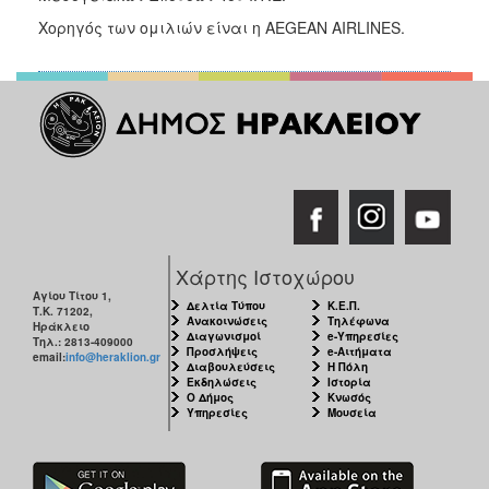
Χορηγός των ομιλιών είναι η AEGEAN AIRLINES.
Χάρτης Ιστοχώρου
Αγίου Τίτου 1,
Δελτία Τύπου
Κ.Ε.Π.
Τ.Κ. 71202,
Ανακοινώσεις
Τηλέφωνα
Ηράκλειο
Διαγωνισμοί
e-Υπηρεσίες
Τηλ.: 2813-409000
Προσλήψεις
e-Αιτήματα
email:
info@heraklion.gr
Διαβουλεύσεις
Η Πόλη
Εκδηλώσεις
Ιστορία
Ο Δήμος
Κνωσός
Υπηρεσίες
Μουσεία