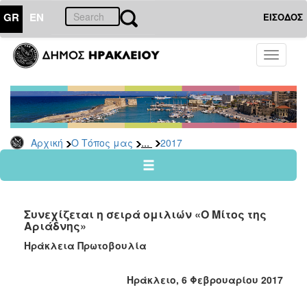
GR
EN
ΕΙΣΟΔΟΣ
Ο
Toggle
ΤΟΠΟΣ
navigati
ΜΑΣ
Ανακοινώσεις
Αρχείο
2026
...
Αρχική
Ο Τόπος μας
2017
2025
2024
2023
Συνεχίζεται η σειρά ομιλιών «Ο Μίτος της
2022
Αριάδνης»
2021
Ηράκλεια Πρωτοβουλία
2020
Ηράκλειο, 6 Φεβρουαρίου 2017
2019
2018