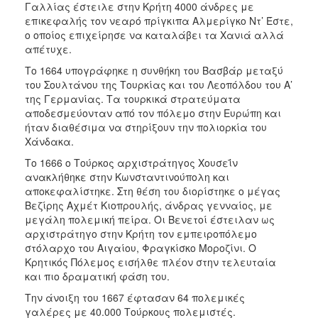
Γαλλίας έστειλε στην Κρήτη 4000 άνδρες με
επικεφαλής τον νεαρό πρίγκιπα Αλμερίγκο Ντ’ Έστε,
ο οποίος επιχείρησε να καταλάβει τα Χανιά αλλά
απέτυχε.
Το 1664 υπογράφηκε η συνθήκη του Βασβάρ μεταξύ
του Σουλτάνου της Τουρκίας και του Λεοπόλδου του Α’
της Γερμανίας. Τα τουρκικά στρατεύματα
αποδεσμεύονταν από τον πόλεμο στην Ευρώπη και
ήταν διαθέσιμα να στηρίξουν την πολιορκία του
Χάνδακα.
Το 1666 ο Τούρκος αρχιστράτηγος Χουσεΐν
ανακλήθηκε στην Κωνσταντινούπολη και
αποκεφαλίστηκε. Στη θέση του διορίστηκε ο μέγας
Βεζίρης Αχμέτ Κιοπρουλής, άνδρας γενναίος, με
μεγάλη πολεμική πείρα. Οι Βενετοί έστειλαν ως
αρχιστράτηγο στην Κρήτη τον εμπειροπόλεμο
στόλαρχο του Αιγαίου, Φραγκίσκο Μοροζίνι. Ο
Κρητικός Πόλεμος εισήλθε πλέον στην τελευταία
και πιο δραματική φάση του.
Την άνοιξη του 1667 έφτασαν 64 πολεμικές
γαλέρες με 40.000 Τούρκους πολεμιστές.