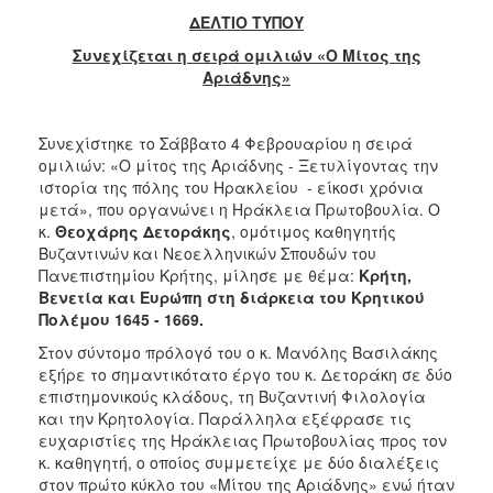
ΔΕΛΤΙΟ ΤΥΠΟΥ
2017
Συνεχίζεται η σειρά ομιλιών «Ο Μίτος της
2016
Αριάδνης»
2015
2012
Συνεχίστηκε το Σάββατο 4 Φεβρουαρίου η σειρά
2011
ομιλιών: «Ο μίτος της Αριάδνης - Ξετυλίγοντας την
ιστορία της πόλης του Ηρακλείου - είκοσι χρόνια
μετά», που οργανώνει η Ηράκλεια Πρωτοβουλία. Ο
κ.
Θεοχάρης Δετοράκης
, ομότιμος καθηγητής
Βυζαντινών και Νεοελληνικών Σπουδών του
Ο
Πανεπιστημίου Κρήτης, μίλησε με θέμα:
Κρήτη,
ΔΗΜΟΣ
Βενετία και Ευρώπη στη διάρκεια του Κρητικού
Πολέμου 1645 - 1669.
ΠΟΛΙΤΙΣΜΟΣ
Στον σύντομο πρόλογό του ο κ. Μανόλης Βασιλάκης
εξήρε το σημαντικότατο έργο του κ. Δετοράκη σε δύο
ΑΝΘΕΚΤΙΚΗ
επιστημονικούς κλάδους, τη Βυζαντινή Φιλολογία
ΠΟΛΗ
και την Κρητολογία. Παράλληλα εξέφρασε τις
ευχαριστίες της Ηράκλειας Πρωτοβουλίας προς τον
κ. καθηγητή, ο οποίος συμμετείχε με δύο διαλέξεις
στον πρώτο κύκλο του «Μίτου της Αριάδνης» ενώ ήταν