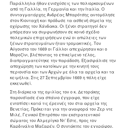
Παράλληλα ήθαν ενισχύσεις των πολιορκουμένων
από τη Γαλλία, τη Γερμανία και την Ιταλία. Ο
συνταγματάρχης Ανδρέας Μπαρότσης αυτομόλησε
στον Κιουταχή και πρόδωσε τα ασθενή σημεία της
οχύρωσης του Χάνδακα. Οι ξένοι στρατηγοί δεν
μπόρεσαν να συμφωνήσουν σε κοινό σχέδιο
πολεμικών επιχειρήσεων ενώ οι απώλειες των
ξένων στρατευμάτων ήταν τρομακτικές. Τον
Αύγουστο του 1669 οι Γάλλοι απεχώρησαν και ο
Μοροζίνι, βλέποντας το επικείμενο τέλος,
διαπραγματεύτηκε την παράδοση. Εξασφάλισε την
αποχώρηση των κατοίκων με την κινητή τους
περιουσία και των Αρχών με όλα τα αρχεία και τα
κειμήλια. Στις 27 Σεπτεμβρίου 1669 η πόλη είχε
εκκενωθεί.
Στη διάρκεια της ομιλίας του ο κ. Δετοράκης
παρουσίασε ένα σπάνιο έγγραφο, που είχε
εντοπίσει κατά τις έρευνές του στα αρχεία της
Βενετίας. Πρόκειται για την αναφορά του Ζερ ντε
Μιλέ, Γενικού Επιτρόπου του εκστρατευτικού
σώματος του Αλμερίγκο Ντ’ Έστε, προς τον
Καρδινάλιο Μαζαρέν. Ο συντάκτης του εγγράφου,