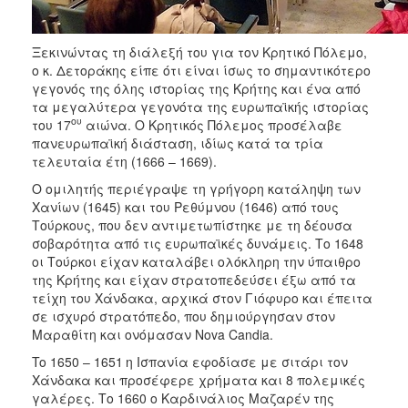
Ξεκινώντας τη διάλεξή του για τον Κρητικό Πόλεμο,
ο κ. Δετοράκης είπε ότι είναι ίσως το σημαντικότερο
γεγονός της όλης ιστορίας της Κρήτης και ένα από
τα μεγαλύτερα γεγονότα της ευρωπαϊκής ιστορίας
ου
του 17
αιώνα. Ο Κρητικός Πόλεμος προσέλαβε
πανευρωπαϊκή διάσταση, ιδίως κατά τα τρία
τελευταία έτη (1666 – 1669).
Ο ομιλητής περιέγραψε τη γρήγορη κατάληψη των
Χανίων (1645) και του Ρεθύμνου (1646) από τους
Τούρκους, που δεν αντιμετωπίστηκε με τη δέουσα
σοβαρότητα από τις ευρωπαϊκές δυνάμεις. Το 1648
οι Τούρκοι είχαν καταλάβει ολόκληρη την ύπαιθρο
της Κρήτης και είχαν στρατοπεδεύσει έξω από τα
τείχη του Χάνδακα, αρχικά στον Γιόφυρο και έπειτα
σε ισχυρό στρατόπεδο, που δημιούργησαν στον
Μαραθίτη και ονόμασαν Nova Candia.
To 1650 – 1651
η Ισπανία εφοδίασε με σιτάρι τον
Χάνδακα και προσέφερε χρήματα και 8 πολεμικές
γαλέρες. Το 1660 ο Καρδινάλιος Μαζαρέν της