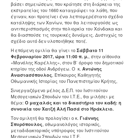
βάσει σημειώσεων, που κράτησε στη διάρκεια της
εκστρατείας του 1660 καταγράφει τα λάθη, που
έγιναν, και προτείνει ένα λεπτομερέστατο σχέδιο
κατάληψης των Χανίων, που θα λειτουργούσε ως
αντιπερισπασμός στην πολιορκία του Χάνδακα και
θα διασπούσε τις τουρκικές δυνάμεις. Δυστυχώς το
σχέδιο αυτό δεν υλοποιήθηκε ποτέ.
Η επόμενη ομιλία θα γίνει το
Σάββατο 11
Φεβρουαρίου 2017, ώρα 11:00 π. μ.
, στην αίθουσα
«Μανόλης Καρέλλης», στον Β΄ όροφο του δημοτικού
κτηρίου της οδού Ανδρόγεω. Ο κ.
Αντώνης
Αναστασόπουλος
, Επίκουρος Καθηγητής
Οθωμανικής Ιστορίας του Πανεπιστημίου Κρήτης,
Συνεργαζόμενο μέλος Δ.Ε.Π. του Ινστιτούτου
Μεσογειακών Σπουδών του Ι.Τ.Ε., θα μιλήσει με
θέμα:
Ο μαχαλάς και το δικαστήριο του καδή: η
συνοικία του Χατζή Αλή Πασά στο Ηράκλειο.
Τον ομιλητή θα προλογίσει ο κ.
Γιάννης
Σπυρόπουλος
, οθωμανολόγος ιστορικός,
μεταδιδακτορικός υπότροφος του Ινστιτούτου
Μεσογειακών Σπουδών του Ι.Τ.Ε.