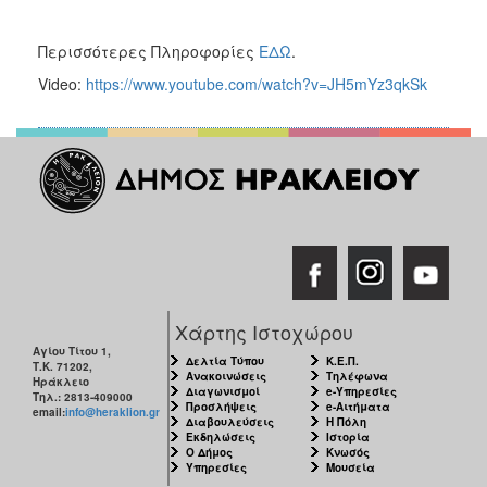
Περισσότερες Πληροφορίες
ΕΔΩ
.
Video:
https://www.youtube.com/watch?v=JH5mYz3qkSk
Χάρτης Ιστοχώρου
Αγίου Τίτου 1,
Δελτία Τύπου
Κ.Ε.Π.
Τ.Κ. 71202,
Ανακοινώσεις
Τηλέφωνα
Ηράκλειο
Διαγωνισμοί
e-Υπηρεσίες
Τηλ.: 2813-409000
Προσλήψεις
e-Αιτήματα
email:
info@heraklion.gr
Διαβουλεύσεις
Η Πόλη
Εκδηλώσεις
Ιστορία
Ο Δήμος
Κνωσός
Υπηρεσίες
Μουσεία