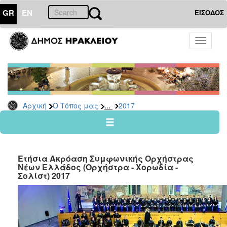
GR
EN
ΕΙΣΟΔΟΣ
Ο
Toggle
ΤΟΠΟΣ
navigati
ΜΑΣ
Ανακοινώσεις
Αρχείο
2026
...
Αρχική
Ο Τόπος μας
2017
2025
2024
2023
Ετήσια Ακρόαση Συμφωνικής Ορχήστρας
2022
Νέων Ελλάδος (Ορχήστρα - Χορωδία -
Σολίστ) 2017
2021
2020
2019
2018