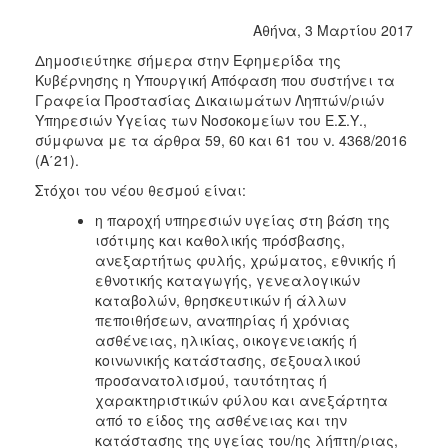
2017
Αθήνα, 3 Μαρτίου 2017
2016
Δημοσιεύτηκε σήμερα στην Εφημερίδα της
Κυβέρνησης η Υπουργική Απόφαση που συστήνει τα
2015
Γραφεία Προστασίας Δικαιωμάτων Ληπτών/ριών
2012
Υπηρεσιών Υγείας των Νοσοκομείων του Ε.Σ.Υ.,
σύμφωνα με τα άρθρα 59, 60 και 61 του ν. 4368/2016
2011
(Α΄21).
Στόχοι του νέου θεσμού είναι:
η παροχή υπηρεσιών υγείας στη βάση της
ισότιμης και καθολικής πρόσβασης,
Ο
ΔΗΜΟΣ
ανεξαρτήτως φυλής, χρώματος, εθνικής ή
εθνοτικής καταγωγής, γενεαλογικών
καταβολών, θρησκευτικών ή άλλων
ΠΟΛΙΤΙΣΜΟΣ
πεποιθήσεων, αναπηρίας ή χρόνιας
ασθένειας, ηλικίας, οικογενειακής ή
ΑΝΘΕΚΤΙΚΗ
κοινωνικής κατάστασης, σεξουαλικού
ΠΟΛΗ
προσανατολισμού, ταυτότητας ή
χαρακτηριστικών φύλου και ανεξάρτητα
από το είδος της ασθένειας και την
κατάστασης της υγείας του/ης λήπτη/ριας,