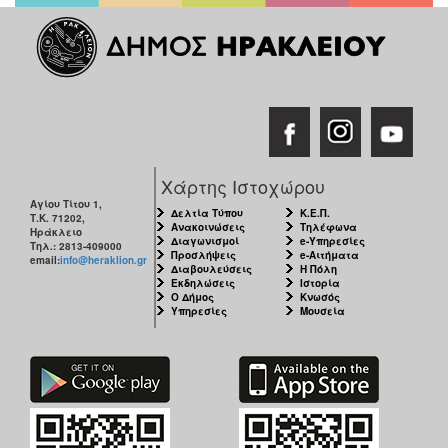
Χάρτης Ιστοχώρου
Αγίου Τίτου 1,
Δελτία Τύπου
Κ.Ε.Π.
Τ.Κ. 71202,
Ανακοινώσεις
Τηλέφωνα
Ηράκλειο
Διαγωνισμοί
e-Υπηρεσίες
Τηλ.: 2813-409000
Προσλήψεις
e-Αιτήματα
email:
info@heraklion.gr
Διαβουλεύσεις
Η Πόλη
Εκδηλώσεις
Ιστορία
Ο Δήμος
Κνωσός
Υπηρεσίες
Μουσεία