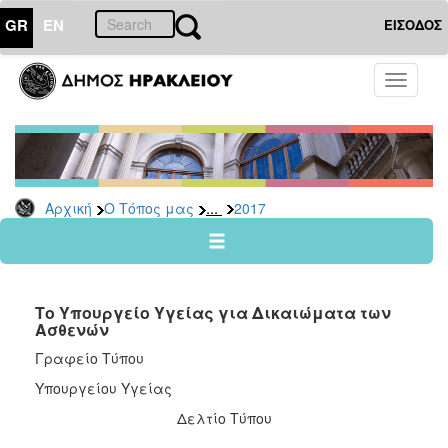
GR
EN
ΕΙΣΟΔΟΣ
Ο
Toggle
ΤΟΠΟΣ
navigati
ΜΑΣ
Ανακοινώσεις
Αρχείο
2026
...
Αρχική
Ο Τόπος μας
2017
2025
2024
2023
Το Υπουργείο Υγείας για Δικαιώματα των
2022
Ασθενών
2021
Γραφείο Τύπου
2020
Υπουργείου Υγείας
2019
Δελτίο Τύπου
2018