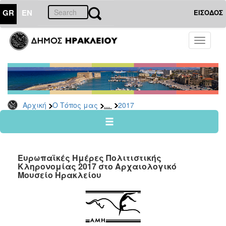
GR
EN
ΕΙΣΟΔΟΣ
Ο
Toggle
ΤΟΠΟΣ
navigati
ΜΑΣ
Ανακοινώσεις
Αρχείο
2026
...
Αρχική
Ο Τόπος μας
2017
2025
2024
2023
Ευρωπαϊκές Ημέρες Πολιτιστικής
2022
Κληρονομίας 2017 στο Αρχαιολογικό
Μουσείο Ηρακλείου
2021
2020
2019
2018