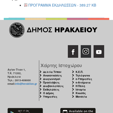
ΠΡΟΓΡΑΜΜΑ ΕΚΔΗΛΩΣΕΩΝ - 389.27 KB
Χάρτης Ιστοχώρου
Αγίου Τίτου 1,
Δελτία Τύπου
Κ.Ε.Π.
Τ.Κ. 71202,
Ανακοινώσεις
Τηλέφωνα
Ηράκλειο
Διαγωνισμοί
e-Υπηρεσίες
Τηλ.: 2813-409000
Προσλήψεις
e-Αιτήματα
email:
info@heraklion.gr
Διαβουλεύσεις
Η Πόλη
Εκδηλώσεις
Ιστορία
Ο Δήμος
Κνωσός
Υπηρεσίες
Μουσεία