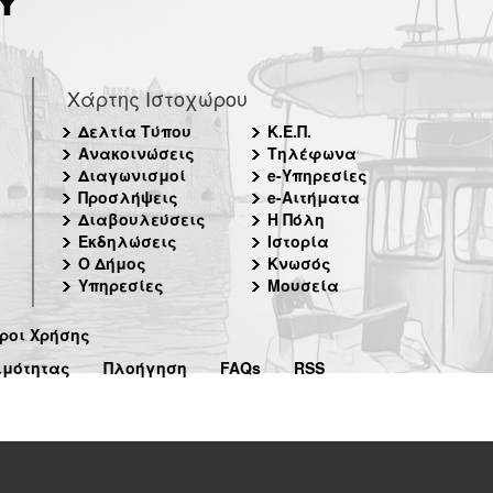
Χάρτης Ιστοχώρου
Δελτία Τύπου
Κ.Ε.Π.
Ανακοινώσεις
Τηλέφωνα
Διαγωνισμοί
e-Υπηρεσίες
Προσλήψεις
e-Αιτήματα
Διαβουλεύσεις
Η Πόλη
Εκδηλώσεις
Ιστορία
Ο Δήμος
Κνωσός
Υπηρεσίες
Μουσεία
ροι Χρήσης
ιμότητας
Πλοήγηση
FAQs
RSS