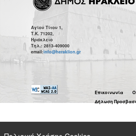
Αγίου Τίτου 1,
Τ.Κ. 71202,
Ηράκλειο
Τηλ.: 2813-409000
email:
info@heraklion.gr
Επικοινωνία
Ό
Δήλωση Προσβασ
Πολιτική Χρήσης Cookies