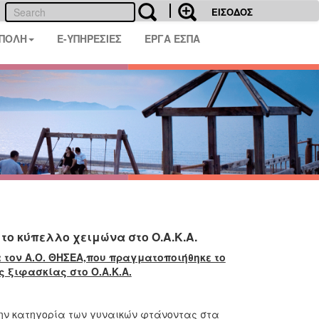
ΕΙΣΟΔΟΣ
 ΠΟΛΗ
E-ΥΠΗΡΕΣΙΕΣ
ΕΡΓΑ ΕΣΠΑ
το κύπελλο χειμώνα στο Ο.Α.Κ.Α.
 τον Α.Ο. ΘΗΣΕΑ,που πραγματοποιήθηκε το
 ξιφασκίας στο Ο.Α.Κ.Α.
ην κατηγορία των γυναικών φτάνοντας στα