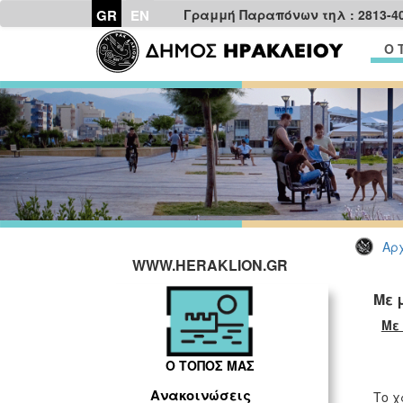
GR
EN
Γραμμή Παραπόνων τηλ : 2813-4
Ο 
Αρχ
WWW.HERAKLION.GR
Με 
Με
Ο ΤΟΠΟΣ ΜΑΣ
Ανακοινώσεις
Το χ