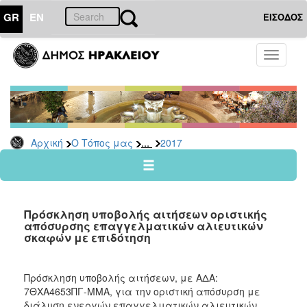
GR
EN
ΕΙΣΟΔΟΣ
Ο
Toggle
ΤΟΠΟΣ
navigati
ΜΑΣ
Ανακοινώσεις
Αρχείο
2026
...
Αρχική
Ο Τόπος μας
2017
2025
2024
2023
Πρόσκληση υποβολής αιτήσεων οριστικής
2022
απόσυρσης επαγγελματικών αλιευτικών
σκαφών με επιδότηση
2021
2020
Πρόσκληση υποβολής αιτήσεων, με ΑΔΑ:
2019
7ΘΧΑ4653ΠΓ-ΜΜΑ, για την οριστική απόσυρση με
2018
διάλυση ενεργών επαγγελματικών αλιευτικών