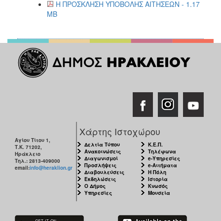
Η ΠΡΟΣΚΛΗΣΗ ΥΠΟΒΟΛΗΣ ΑΙΤΗΣΕΩΝ - 1.17
MB
Χάρτης Ιστοχώρου
Αγίου Τίτου 1,
Δελτία Τύπου
Κ.Ε.Π.
Τ.Κ. 71202,
Ανακοινώσεις
Τηλέφωνα
Ηράκλειο
Διαγωνισμοί
e-Υπηρεσίες
Τηλ.: 2813-409000
Προσλήψεις
e-Αιτήματα
email:
info@heraklion.gr
Διαβουλεύσεις
Η Πόλη
Εκδηλώσεις
Ιστορία
Ο Δήμος
Κνωσός
Υπηρεσίες
Μουσεία