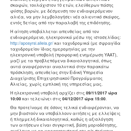
σκαφών, τουλάχιστον 10 ετών, ελεύθερων πάσης
2017
φύσης βαρών, με δέσμευση του ενδιαφερόμενου
2016
αλιέα, να μην λεμβολογήσει νέο αλιευτικό σκάφος,
εντός 5ετίας από την παραλαβή της επιδότησης.
2015
Η αίτηση υποβάλλεται απευθείας από τον
2012
ενδιαφερόμενο, ηλεκτρονικά μέσω της ιστοσελίδας:
2011
http://aposyrsi.alieia.gr/
και ταχυδρομικά (με σφραγίδα
ταχυδρομείου ίδιας ημερομηνίας με την
ηλεκτρονική υποβολή (προφορική ενημέρωση ΥΑΑΤ),
μαζί με τα προβλεπόμενα δικαιολογητικά, όπως
αυτά αναφέρονται αναλυτικά στην παρακάτω
Ο
πρόσκληση, απευθείας στην Ειδική Υπηρεσία
ΔΗΜΟΣ
Διαχείρισης Επιχειρησιακού Προγράμματος
Αλιείας, χωρίς εμπλοκή της υπηρεσίας μας.
ΠΟΛΙΤΙΣΜΟΣ
Η ηλεκτρονική υποβολή αρχίζει στις
09/11/2017 ώρα
10:00
και τελειώνει στις
04/12/2017 ώρα 15:00
.
ΑΝΘΕΚΤΙΚΗ
ΠΟΛΗ
Θα προτείναμε σε όσους τελικά ενδιαφέρονται, να
μην βιαστούν να υποβάλλουν αιτήσεις με ελλείψεις
ή πλημμελή δικαιολογητικά, καθώς η αξιολόγηση
των αιτήσεων είναι συγκριτική, βάση μοριοδότησης,
ανάλογα με τα χαρακτηριστικά του α/κ σκάφους