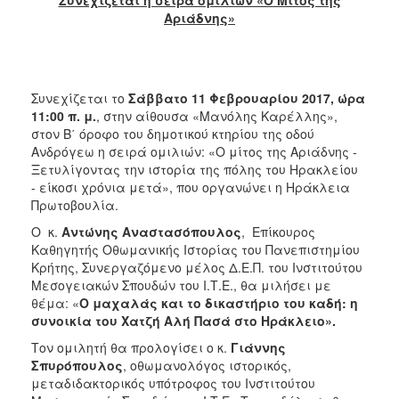
Αριάδνης»
2017
2016
2015
Συνεχίζεται το
Σάββατο 11 Φεβρουαρίου
2017, ώρα
2012
11:00 π. μ.
, στην αίθουσα «Μανόλης Καρέλλης»,
2011
στον Β΄ όροφο του δημοτικού κτηρίου της οδού
Ανδρόγεω η σειρά ομιλιών: «Ο μίτος της Αριάδνης -
Ξετυλίγοντας την ιστορία της πόλης του Ηρακλείου
- είκοσι χρόνια μετά», που οργανώνει η Ηράκλεια
Πρωτοβουλία.
Ο
ΔΗΜΟΣ
Ο κ.
Αντώνης Αναστασόπουλος
, Επίκουρος
Καθηγητής Οθωμανικής Ιστορίας του Πανεπιστημίου
Κρήτης, Συνεργαζόμενο μέλος Δ.Ε.Π. του Ινστιτούτου
ΠΟΛΙΤΙΣΜΟΣ
Μεσογειακών Σπουδών του Ι.Τ.Ε., θα μιλήσει με
θέμα: «
Ο μαχαλάς και το δικαστήριο του καδή: η
ΑΝΘΕΚΤΙΚΗ
συνοικία του Χατζή Αλή Πασά στο Ηράκλειο».
ΠΟΛΗ
Τον ομιλητή θα προλογίσει ο κ.
Γιάννης
Σπυρόπουλος
, οθωμανολόγος ιστορικός,
μεταδιδακτορικός υπότροφος του Ινστιτούτου