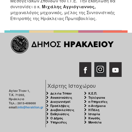
Μεσογειακών Σπουδών του Ι.Τ.Ε.
Την εκδήλωση θα
συντονίσει ο κ.
Μιχάλης Αγριόγιαννος,
μηχανολόγος μηχανικός, μέλος της Συντονιστικής
Επιτροπής της Ηράκλειας Πρωτοβουλίας.
Χάρτης Ιστοχώρου
Αγίου Τίτου 1,
Δελτία Τύπου
Κ.Ε.Π.
Τ.Κ. 71202,
Ανακοινώσεις
Τηλέφωνα
Ηράκλειο
Διαγωνισμοί
e-Υπηρεσίες
Τηλ.: 2813-409000
Προσλήψεις
e-Αιτήματα
email:
info@heraklion.gr
Διαβουλεύσεις
Η Πόλη
Εκδηλώσεις
Ιστορία
Ο Δήμος
Κνωσός
Υπηρεσίες
Μουσεία