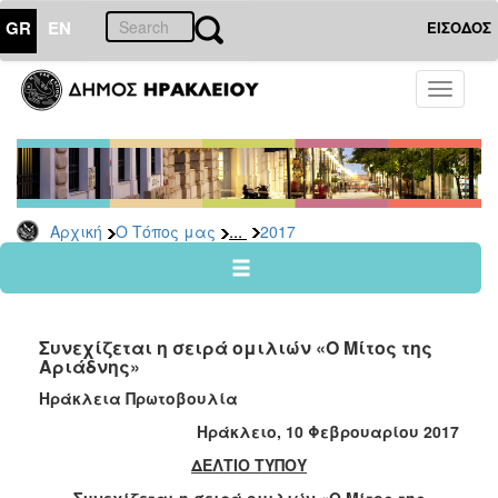
GR
EN
ΕΙΣΟΔΟΣ
Ο
Toggle
ΤΟΠΟΣ
navigati
ΜΑΣ
Ανακοινώσεις
Αρχείο
2026
...
Αρχική
Ο Τόπος μας
2017
2025
2024
2023
Συνεχίζεται η σειρά ομιλιών «Ο Μίτος της
2022
Αριάδνης»
2021
Ηράκλεια Πρωτοβουλία
2020
Ηράκλειο, 10 Φεβρουαρίου 2017
2019
ΔΕΛΤΙΟ ΤΥΠΟΥ
2018
Συνεχίζεται η σειρά ομιλιών «Ο Μίτος της