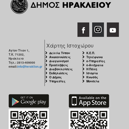
Χάρτης Ιστοχώρου
Αγίου Τίτου 1,
Δελτία Τύπου
Κ.Ε.Π.
Τ.Κ. 71202,
Ανακοινώσεις
Τηλέφωνα
Ηράκλειο
Διαγωνισμοί
e-Υπηρεσίες
Τηλ.: 2813-409000
Προσλήψεις
e-Αιτήματα
email:
info@heraklion.gr
Διαβουλεύσεις
Η Πόλη
Εκδηλώσεις
Ιστορία
Ο Δήμος
Κνωσός
Υπηρεσίες
Μουσεία