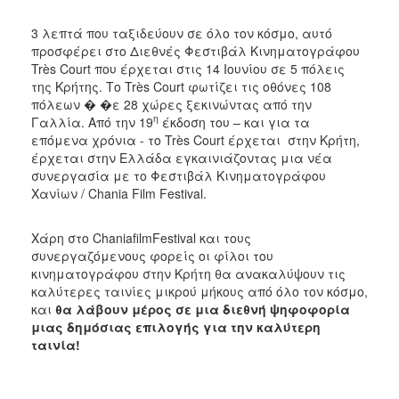
2017
3 λεπτά που ταξιδεύουν σε όλο τον κόσμo, αυτό
2016
προσφέρει στο Διεθνές Φεστιβάλ Κινηματογράφου
Très Court που έρχεται στις 14 Ιουνίου σε 5 πόλεις
2015
της Κρήτης. Το Très Court φωτίζει τις οθόνες 108
2012
πόλεων � �ε 28 χώρες ξεκινώντας από την
η
Γαλλία. Από την 19
έκδοση του – και για τα
2011
επόμενα χρόνια - το Très Court έρχεται στην Κρήτη,
έρχεται στην Ελλάδα εγκαινιάζοντας μια νέα
συνεργασία με το Φεστιβάλ Κινηματογράφου
Χανίων / Chania Film Festival.
Ο
ΔΗΜΟΣ
Χάρη στο ChaniafilmFestival και τους
συνεργαζόμενους φορείς οι φίλοι του
ΠΟΛΙΤΙΣΜΟΣ
κινηματογράφου στην Κρήτη θα ανακαλύψουν τις
καλύτερες ταινίες μικρού μήκους από όλο τον κόσμο,
και
θα λάβουν μέρος σε μια διεθνή ψηφοφορία
ΑΝΘΕΚΤΙΚΗ
ΠΟΛΗ
μιας δημόσιας επιλογής για την καλύτερη
ταινία!