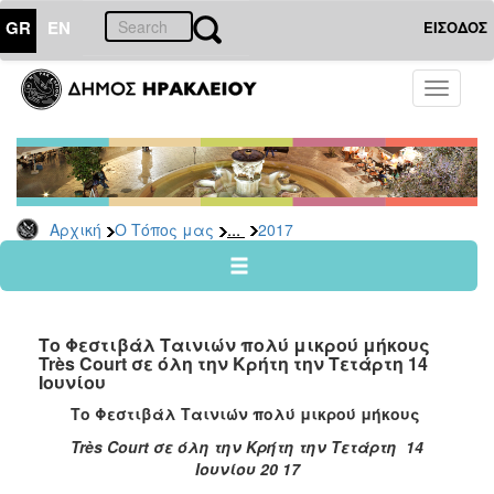
GR
EN
ΕΙΣΟΔΟΣ
Ο
Toggle
ΤΟΠΟΣ
navigati
ΜΑΣ
Ανακοινώσεις
Αρχείο
2026
...
Αρχική
Ο Τόπος μας
2017
2025
2024
2023
Το Φεστιβάλ Ταινιών πολύ μικρού μήκους
2022
Très Court σε όλη την Κρήτη την Τετάρτη 14
Ιουνίου
2021
Το Φεστιβάλ Ταινιών πολύ μικρού μήκους
2020
Tr
è
s
Court
σε όλη την Κρήτη την Τετάρτη 14
2019
Ιουνίου 20 17
2018