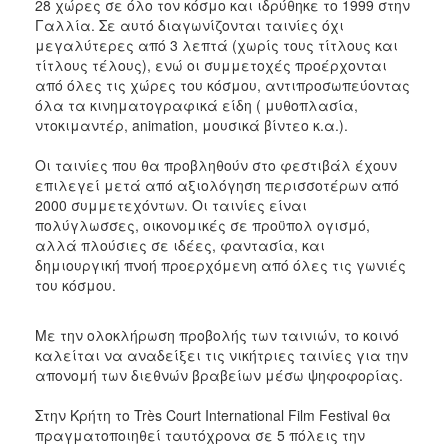
28 χώρες σε όλο τον κόσμο και ιδρύθηκε το 1999 στην
Γαλλία. Σε αυτό διαγωνίζονται ταινίες όχι
μεγαλύτερες από 3 λεπτά (χωρίς τους τίτλους και
τίτλους τέλους), ενώ οι συμμετοχές προέρχονται
από όλες τις χώρες του κόσμου, αντιπροσωπεύοντας
όλα τα κινηματογραφικά είδη ( μυθοπλασία,
ντοκιμαντέρ, animation, μουσικά βίντεο κ.α.).
Οι ταινίες που θα προβληθούν στο φεστιβάλ έχουν
επιλεγεί μετά από αξιολόγηση περισσοτέρων από
2000 συμμετεχόντων. Οι ταινίες είναι
πολύγλωσσες, οικονομικές σε προϋπολ ογισμό,
αλλά πλούσιες σε ιδέες, φαντασία, και
δημιουργική πνοή προερχόμενη από όλες τις γωνιές
του κόσμου.
Με την ολοκλήρωση προβολής των ταινιών, το κοινό
καλείται να αναδείξει τις νικήτριες ταινίες για την
απονομή των διεθνών βραβείων μέσω ψηφοφορίας.
Στην Κρήτη το Très Court International Film Festival θα
πραγματοποιηθεί ταυτόχρονα σε 5 πόλεις την