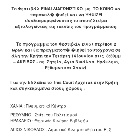
Το Φεστιβάλ ΕΙΝΑΙ ΔΙΑΓΩΝΙΣΤΙΚΟ με ΤΟ ΚΟΙΝΟ να
παρακολ� �υθεί και να ΨΗΦΙΖΕΙ
συνδιαμορφώνοντας το αποτέλεσμα
αξιολογώντας τις ταινίες του προγράμματος.
Το πρόγραμμα του Φεστιβάλ είναι περίπου 2
ωρών και θα πραγματοπ� �ιηθεί ταυτόχρονα σε
όλη την Κρήτη την Τετάρτη 14 Ιουνίου στις 8:30μμ
– ΑΚΡΙΒΩΣ - σε Σητεία, Άγιο Νικόλαο, Ηράκλειο,
Ρέθυμνο και Χανιά.
Για την Ελλάδα το Tres Court έρχεται στην Κρήτη
και συγκεκριμένα στους χώρους :
ΧΑΝΙΑ : Πνευματικό Κέντρο
ΡΕΘΥΜΝΟ : Σπίτι του Πολιτισμού
ΗΡΑΚΛΕΙΟ : Θερινός Κιν/φος Βηθλεέμ
ΑΓΙΟΣ ΝΙΚΟΛΑΟΣ : Δημοτικό Κινηματοθέατρο Ρεξ