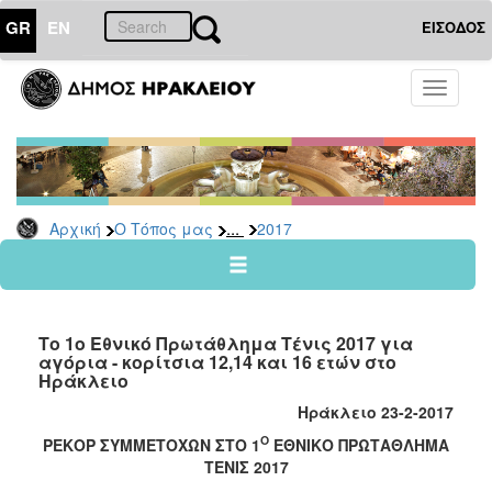
GR
EN
ΕΙΣΟΔΟΣ
Ο
Toggle
ΤΟΠΟΣ
navigati
ΜΑΣ
Ανακοινώσεις
Αρχείο
2026
...
Αρχική
Ο Τόπος μας
2017
2025
2024
2023
Το 1ο Εθνικό Πρωτάθλημα Τένις 2017 για
2022
αγόρια - κορίτσια 12,14 και 16 ετών στο
Ηράκλειο
2021
Ηράκλειο 23-2-2017
2020
Ο
ΡΕΚΟΡ ΣΥΜΜΕΤΟΧΩΝ ΣΤΟ 1
ΕΘΝΙΚΟ ΠΡΩΤΑΘΛΗΜΑ
2019
ΤΕΝΙΣ 2017
2018