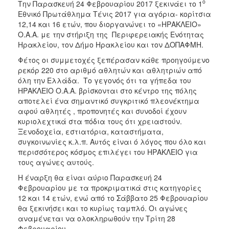
ο
Την Παρασκευή 24 Φεβρουαρίου 2017 ξεκινάει το 1
2017
Εθνικό Πρωτάθλημα Τένις 2017 για αγόρια- κορίτσια
12,14 και 16 ετών, που διοργανώνει το «ΗΡΑΚΛΕΙΟ»
2016
Ο.Α.Α. με την στήριξη της Περιφερειακής Ενότητας
2015
Ηρακλείου, τον Δήμο Ηρακλείου και τον ΔΟΠΑΦΜΗ.
2012
Φέτος οι συμμετοχές ξεπέρασαν κάθε προηγούμενο
ρεκόρ 220 στο αριθμό αθλητών και αθλητριών από
2011
όλη την Ελλάδα. Το γεγονός ότι τα γήπεδα του
ΗΡΑΚΛΕΙΟ Ο.Α.Α. βρίσκονται στο κέντρο της πόλης
αποτελεί ένα σημαντικό συγκριτικό πλεονέκτημα
αφού αθλητές , προπονητές και συνοδοί έχουν
κυριολεχτικά στα πόδια τους ότι χρειαστούν.
Ο
Ξενοδοχεία, εστιατόρια, καταστήματα,
ΔΗΜΟΣ
συγκοινωνίες κ.λ.π. Αυτός είναι ό λόγος που όλο και
περισσότερος κόσμος επιλέγει του ΗΡΑΚΛΕΙΟ για
ΠΟΛΙΤΙΣΜΟΣ
τους αγώνες αυτούς.
Η έναρξη θα είναι αύριο Παρασκευή 24
ΑΝΘΕΚΤΙΚΗ
ΠΟΛΗ
Φεβρουαρίου με τα προκριματικά στις κατηγορίες
12 και 14 ετών, ενώ από το Σάββατο 25 Φεβρουαρίου
θα ξεκινήσει και το κυρίως ταμπλό. Οι αγώνες
αναμένεται να ολοκληρωθούν την Τρίτη 28
Φεβρουαρίου.