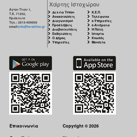
Χάρτης Ιστοχώρου
Αγίου Τίτου 1,
Δελτία Τύπου
Κ.Ε.Π.
Τ.Κ. 71202,
Ανακοινώσεις
Τηλέφωνα
Ηράκλειο
Διαγωνισμοί
e-Υπηρεσίες
Τηλ.: 2813-409000
Προσλήψεις
e-Αιτήματα
email:
info@heraklion.gr
Διαβουλεύσεις
Η Πόλη
Εκδηλώσεις
Ιστορία
Ο Δήμος
Κνωσός
Υπηρεσίες
Μουσεία
Επικοινωνία
Copyright © 2026