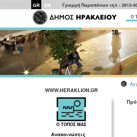
GR
EN
Γραμμή Παραπόνων τηλ : 2813-4
Ο 
Αρχ
WWW.HERAKLION.GR
Πρό
Ο ΤΟΠΟΣ ΜΑΣ
Ανακοινώσεις