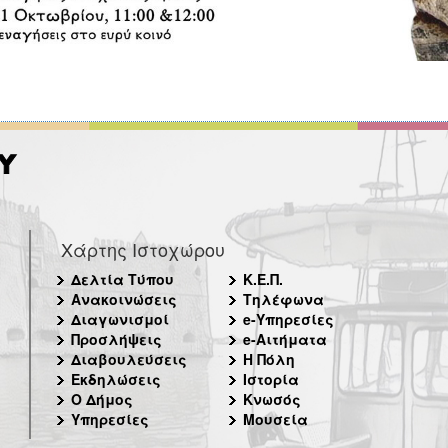
Χάρτης Ιστοχώρου
Δελτία Τύπου
Κ.Ε.Π.
Ανακοινώσεις
Τηλέφωνα
Διαγωνισμοί
e-Υπηρεσίες
Προσλήψεις
e-Αιτήματα
Διαβουλεύσεις
Η Πόλη
Εκδηλώσεις
Ιστορία
Ο Δήμος
Κνωσός
Υπηρεσίες
Μουσεία