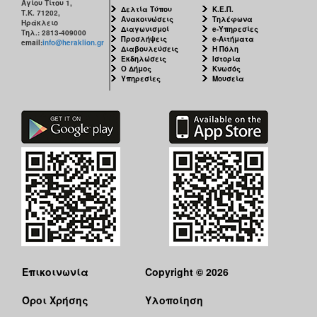
Αγίου Τίτου 1,
Δελτία Τύπου
Κ.Ε.Π.
Τ.Κ. 71202,
Ανακοινώσεις
Τηλέφωνα
Ηράκλειο
Διαγωνισμοί
e-Υπηρεσίες
Τηλ.: 2813-409000
Προσλήψεις
e-Αιτήματα
email:
info@heraklion.gr
Διαβουλεύσεις
Η Πόλη
Εκδηλώσεις
Ιστορία
Ο Δήμος
Κνωσός
Υπηρεσίες
Μουσεία
Επικοινωνία
Copyright © 2026
Όροι Χρήσης
Υλοποίηση