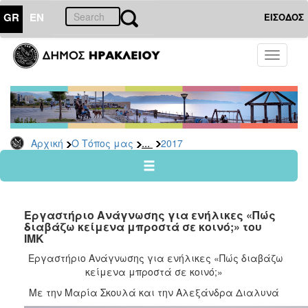
GR
EN
ΕΙΣΟΔΟΣ
Ο
Toggle
ΤΟΠΟΣ
navigati
ΜΑΣ
Ανακοινώσεις
Αρχείο
2026
...
Αρχική
Ο Τόπος μας
2017
2025
2024
2023
Εργαστήριο Ανάγνωσης για ενήλικες «Πώς
2022
διαβάζω κείμενα μπροστά σε κοινό;» του
ΙΜΚ
2021
Εργαστήριο Ανάγνωσης για ενήλικες «Πώς διαβάζω
2020
κείμενα μπροστά σε κοινό;»
2019
Με την Μαρία Σκουλά και την Αλεξάνδρα Διαλυνά
2018