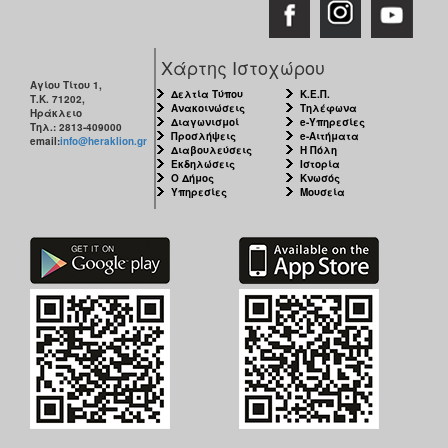
Χάρτης Ιστοχώρου
Αγίου Τίτου 1,
Δελτία Τύπου
Κ.Ε.Π.
Τ.Κ. 71202,
Ανακοινώσεις
Τηλέφωνα
Ηράκλειο
Διαγωνισμοί
e-Υπηρεσίες
Τηλ.: 2813-409000
Προσλήψεις
e-Αιτήματα
email:
info@heraklion.gr
Διαβουλεύσεις
Η Πόλη
Εκδηλώσεις
Ιστορία
Ο Δήμος
Κνωσός
Υπηρεσίες
Μουσεία