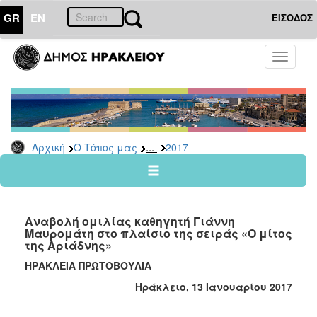
GR
EN
ΕΙΣΟΔΟΣ
Ο
Toggle
ΤΟΠΟΣ
navigati
ΜΑΣ
Ανακοινώσεις
Αρχείο
2026
...
Αρχική
Ο Τόπος μας
2017
2025
2024
2023
Αναβολή ομιλίας καθηγητή Γιάννη
2022
Μαυρομάτη στο πλαίσιο της σειράς «Ο μίτος
της Αριάδνης»
2021
ΗΡΑΚΛΕΙΑ ΠΡΩΤΟΒΟΥΛΙΑ
2020
Ηράκλειο, 13 Ιανουαρίου 2017
2019
2018