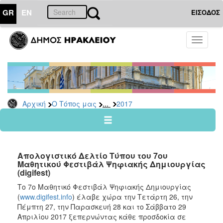
GR
EN
ΕΙΣΟΔΟΣ
Ο
Toggle
ΤΟΠΟΣ
navigati
ΜΑΣ
Ανακοινώσεις
Αρχείο
2026
...
Αρχική
Ο Τόπος μας
2017
2025
2024
2023
Απολογιστικό Δελτίο Τύπου του 7ου
2022
Μαθητικού Φεστιβάλ Ψηφιακής Δημιουργίας
(digifest)
2021
Το 7ο Μαθητικό Φεστιβάλ Ψηφιακής Δημιουργίας
2020
(
www.digifest.info
) έλαβε χώρα την Τετάρτη 26, την
2019
Πέμπτη 27, την Παρασκευή 28 και το Σάββατο 29
Απριλίου 2017 ξεπερνώντας κάθε προσδοκία σε
2018