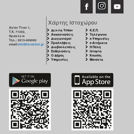
Χάρτης Ιστοχώρου
Αγίου Τίτου 1,
Δελτία Τύπου
Κ.Ε.Π.
Τ.Κ. 71202,
Ανακοινώσεις
Τηλέφωνα
Ηράκλειο
Διαγωνισμοί
e-Υπηρεσίες
Τηλ.: 2813-409000
Προσλήψεις
e-Αιτήματα
email:
info@heraklion.gr
Διαβουλεύσεις
Η Πόλη
Εκδηλώσεις
Ιστορία
Ο Δήμος
Κνωσός
Υπηρεσίες
Μουσεία