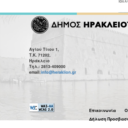
Ιούλ
Αγίου Τίτου 1,
Τ.Κ. 71202,
Ηράκλειο
Τηλ.: 2813-409000
email:
info@heraklion.gr
Επικοινωνία
Ό
Δήλωση Προσβασ