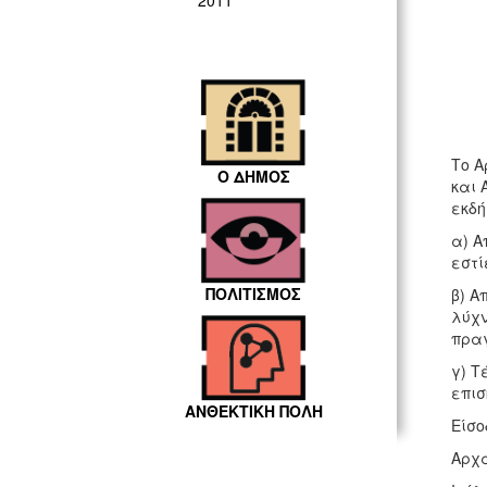
2011
Το Α
Ο ΔΗΜΟΣ
και 
εκδή
α) Α
εστί
ΠΟΛΙΤΙΣΜΟΣ
β) Α
λύχν
πραγ
γ) Τ
επισ
ΑΝΘΕΚΤΙΚΗ ΠΟΛΗ
Είσο
Αρχα