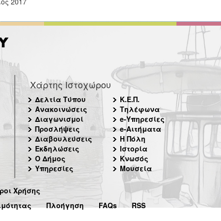
ιος 2017
Χάρτης Ιστοχώρου
Δελτία Τύπου
Κ.Ε.Π.
Ανακοινώσεις
Τηλέφωνα
Διαγωνισμοί
e-Υπηρεσίες
Προσλήψεις
e-Αιτήματα
Διαβουλεύσεις
Η Πόλη
Εκδηλώσεις
Ιστορία
Ο Δήμος
Κνωσός
Υπηρεσίες
Μουσεία
ροι Χρήσης
ιμότητας
Πλοήγηση
FAQs
RSS