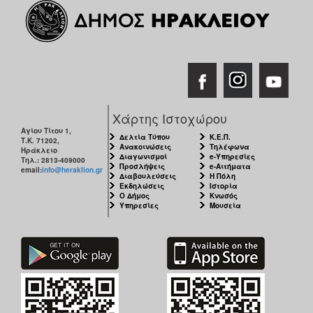
Χάρτης Ιστοχώρου
Αγίου Τίτου 1,
Δελτία Τύπου
Κ.Ε.Π.
Τ.Κ. 71202,
Ανακοινώσεις
Τηλέφωνα
Ηράκλειο
Διαγωνισμοί
e-Υπηρεσίες
Τηλ.: 2813-409000
Προσλήψεις
e-Αιτήματα
email:
info@heraklion.gr
Διαβουλεύσεις
Η Πόλη
Εκδηλώσεις
Ιστορία
Ο Δήμος
Κνωσός
Υπηρεσίες
Μουσεία