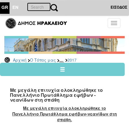
GR
EN
ΕΙΣΟΔΟΣ
Ο
Toggle
ΤΟΠΟΣ
navigati
ΜΑΣ
Ανακοινώσεις
Αρχείο
2026
...
Αρχική
Ο Τόπος μας
2017
2025
2024
2023
Με μεγάλη επιτυχία ολοκληρώθηκε το
2022
Πανελλήνιο Πρωτάθλημα εφήβων -
νεανίδων στη σπάθη
2021
Με μεγάλη επιτυχία ολοκληρώθηκε το
2020
Πανελλήνιο Πρωτάθλημα εφήβων-νεανίδων στη
2019
σπάθη.
2018