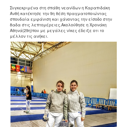
2017
Συγκεκριμένα στη σπάθη νεανίδων η Καραπιδάκη
Ανθή κατέκτησε την 9η θέση πραγματοποιώντας
2016
σπουδαία εμφάνιση και χάνοντας την είσοδο στην
2015
8αδα στις λεπτομέρειες.Ακολούθησε η Χρονάκη
Αθηνά(29η)που με μεγάλες νίκες έδειξε οτι το
2012
μέλλον τις ανήκει.
2011
Ο
ΔΗΜΟΣ
ΠΟΛΙΤΙΣΜΟΣ
ΑΝΘΕΚΤΙΚΗ
ΠΟΛΗ