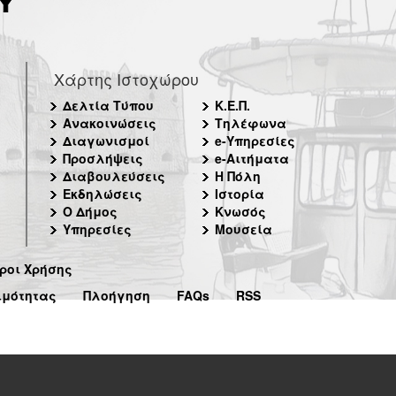
Χάρτης Ιστοχώρου
Δελτία Τύπου
Κ.Ε.Π.
Ανακοινώσεις
Τηλέφωνα
Διαγωνισμοί
e-Υπηρεσίες
Προσλήψεις
e-Αιτήματα
Διαβουλεύσεις
Η Πόλη
Εκδηλώσεις
Ιστορία
Ο Δήμος
Κνωσός
Υπηρεσίες
Μουσεία
ροι Χρήσης
ιμότητας
Πλοήγηση
FAQs
RSS