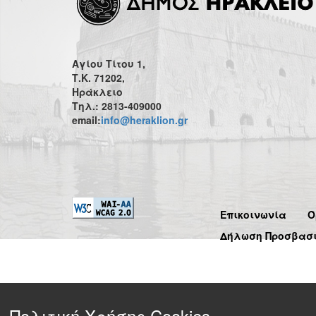
Αγίου Τίτου 1,
Τ.Κ. 71202,
Ηράκλειο
Τηλ.: 2813-409000
email:
info@heraklion.gr
Επικοινωνία
Ό
Δήλωση Προσβασ
Πολιτική Χρήσης Cookies