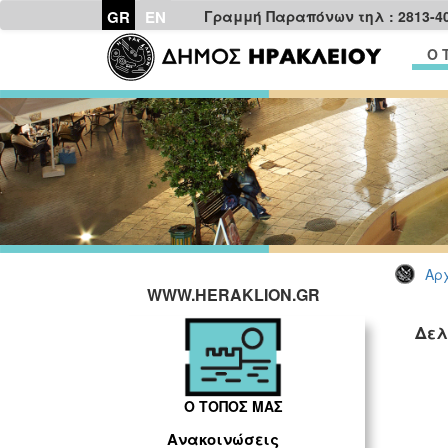
GR
EN
Γραμμή Παραπόνων τηλ : 2813-4
Ο 
Αρχ
WWW.HERAKLION.GR
Δελ
Ο ΤΟΠΟΣ ΜΑΣ
Ανακοινώσεις