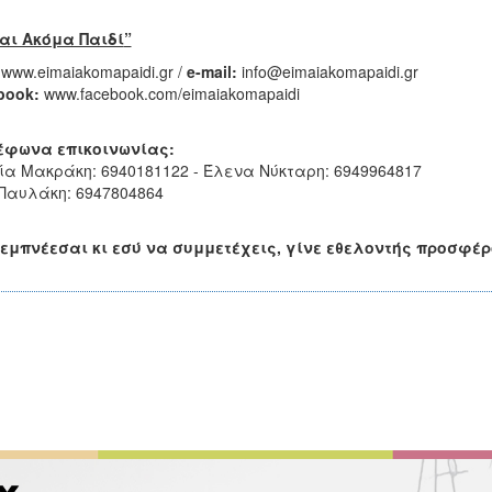
αι Ακόμα Παιδί
”
www.eimaiakomapaidi.gr /
e
-
mail
:
info@eimaiakomapaidi.gr
book
:
www.facebook.com/eimaiakomapaidi
έφωνα επικοινωνίας:
α Μακράκη: 6940181122 - Έλενα Νύκταρη: 6949964817
Παυλάκη: 6947804864
εμπνέεσαι κι εσύ να συμμετέχεις, γίνε εθελοντής προσφέρο