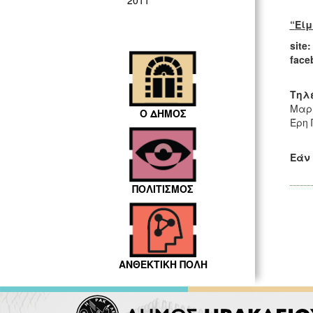
2011
“
Είμ
site
:
face
Τηλ
Μαρί
Ο ΔΗΜΟΣ
Έρη 
Εάν 
ΠΟΛΙΤΙΣΜΟΣ
ΑΝΘΕΚΤΙΚΗ ΠΟΛΗ