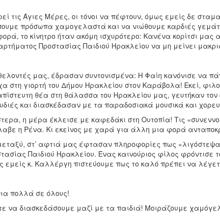
εί τις Άγιες Μέρες, οι τόνοι να πέφτουν, όμως εμείς δε σταμ
ουμε πρόσωπα χαμογελαστά και να νιώθουμε καρδιές γεμάτες 
φορά, το κίνητρο ήταν ακόμη ισχυρότερο: Κανένα κορίτσι μας
ρτήματος Προστασίας Παιδιού Ηρακλείου να μη μείνει μακριά
θελοντές μας, έδρασαν συντονισμένα: Η Φαίη κανόνισε να πάν
α στη γιορτή του Δήμου Ηρακλείου στον Καράβολα! Εκεί, φι
απίστευτη θέα στη θάλασσα του Ηρακλείου μας, γευτήκαν τον
υδιές και διασκέδασαν με τα παραδοσιακά μουσικά και χορευ
στερα, η μέρα έκλεισε με καφεδάκι στη Ουτοπία! Τις «συνεννο
αβε η Ρένα. Κι εκείνος με χαρά για άλλη μια φορά ανταποκρ
μεταξύ, στ’ αφτιά μας έφτασαν πληροφορίες πως «λιγόστεψαν
τασίας Παιδιού Ηρακλείου. Ένας καινούριος φίλος φρόντισε τ
 εμείς κ. Καλλέργη πιστεύουμε πως το καλό πρέπει να λέγετ
ια πολλά σε όλους!
ε να διασκεδάσουμε μαζί με τα παιδιά! Μοιράζουμε χαμόγε