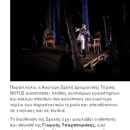
Παράλληλα, η Ανώτερη Σχολή Δραματικής Τέχνης
ΝΟΤΟΣ αναπτύσσει πλήθος αυτόνομων εργαστηρίων
και κύκλων σπουδών που καλύπτουν τον ευρύτερο
τομέα των παραστατικών τεχνών και απευθύνονται
σε ενήλικες και σε παιδιά.
Τη διεύθυνση της Σχολής έχει αναλάβει ο ηθοποιός
και σκηνοθέτης
Γιωργής Τσαμπουράκης,
ενώ