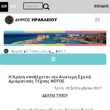
GR
EN
ΕΙΣΟΔΟΣ
Ο
Toggle
ΤΟΠΟΣ
navigati
ΜΑΣ
Ανακοινώσεις
Αρχείο
2026
...
Αρχική
Ο Τόπος μας
2017
2025
2024
2023
Η Κρήτη υποδέχεται την Ανώτερη Σχολή
2022
Δραματικής Τέχνης ΝΟΤΟΣ
2021
Τρίτη, 19 Σεπτεμβρίου 2017
2020
ΔΕΛΤΙΟ ΤΥΠΟΥ
2019
2018
Η μοναδική στο είδος της Ανώτερη Σχολή