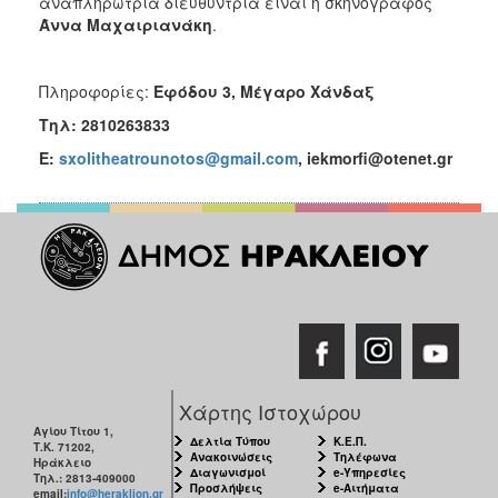
αναπληρώτρια διευθύντρια είναι η σκηνογράφος
Άννα Μαχαιριανάκη
.
Πληροφορίες:
Εφόδου 3, Μέγαρο Χάνδαξ
Τηλ: 2810263833
E:
sxolitheatrounotos@gmail.com
, iekmorfi@otenet.gr
Χάρτης Ιστοχώρου
Αγίου Τίτου 1,
Δελτία Τύπου
Κ.Ε.Π.
Τ.Κ. 71202,
Ανακοινώσεις
Τηλέφωνα
Ηράκλειο
Διαγωνισμοί
e-Υπηρεσίες
Τηλ.: 2813-409000
Προσλήψεις
e-Αιτήματα
email:
info@heraklion.gr