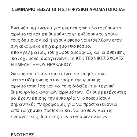
2017
ΣΕΜΙΝΑΡΙΟ «ΕΙΣΑΓΩΓΗ ΣΤΗ ΦΥΣΙΚΗ ΑΡΩΜΑΤΟΠΟΙΙΑ»
2016
2015
Ένα νέο σεμινάριο για εκείνους που λατρεύουν τα
αρώματα και επιθυμούν να επενδύσουν το χρόνο
2012
τους δημιουργικά ή έχουν σκοπό να εισέλθουν στον
2011
συγκεκριμένο επιχειρηματικό κόσμο,
επαγγελματίες του χώρου ομορφιάς και αισθητικής
και όχι μόνο, διοργανώνει το ΚΕΚ ΤΕΧΝΙΚΕΣ ΣΧΟΛΕΣ
ΕΠΙΜΕΛΗΤΗΡΙΟΥ ΗΡΑΚΛΕΙΟΥ.
Σκοπός του σεμιναρίου είναι να μυήσει τους
Ο
ΔΗΜΟΣ
καταρτιζόμενους στον κόσμο της φυσικής
αρωματοποιίας και να τους διδάξει την τεχνική
δημιουργίας φυσικών αρωμάτων. Οι συμμετέχοντες
ΠΟΛΙΤΙΣΜΟΣ
θα έχουν επίσης την ευκαιρία ν΄ αποκομίσουν
σημαντικές πληροφορίες για να προστατεύονται
ΑΝΘΕΚΤΙΚΗ
από τα χημικά προϊόντα και να μάθουν για τις
ΠΟΛΗ
ευεργετικές ιδιότητες των αιθέριων ελαίων.
ΕΝΟΤΗΤΕΣ