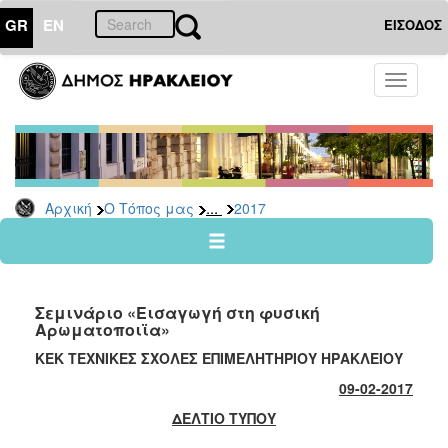
GR
EN
ΕΙΣΟΔΟΣ
Ο
Toggle
ΤΟΠΟΣ
navigati
ΜΑΣ
Ανακοινώσεις
Αρχείο
2026
...
Αρχική
Ο Τόπος μας
2017
2025
2024
2023
Σεμινάριο «Εισαγωγή στη φυσική
2022
Αρωματοποιϊα»
2021
ΚΕΚ ΤΕΧΝΙΚΕΣ ΣΧΟΛΕΣ ΕΠΙΜΕΛΗΤΗΡΙΟΥ ΗΡΑΚΛΕΙΟΥ
2020
09-02-2017
2019
ΔΕΛΤΙΟ ΤΥΠΟΥ
2018