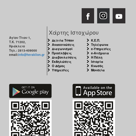
Χάρτης Ιστοχώρου
Αγίου Τίτου 1,
Δελτία Τύπου
Κ.Ε.Π.
Τ.Κ. 71202,
Ανακοινώσεις
Τηλέφωνα
Ηράκλειο
Διαγωνισμοί
e-Υπηρεσίες
Τηλ.: 2813-409000
Προσλήψεις
e-Αιτήματα
email:
info@heraklion.gr
Διαβουλεύσεις
Η Πόλη
Εκδηλώσεις
Ιστορία
Ο Δήμος
Κνωσός
Υπηρεσίες
Μουσεία