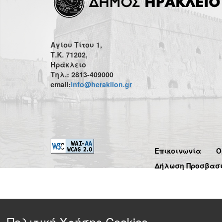
Αγίου Τίτου 1,
Τ.Κ. 71202,
Ηράκλειο
Τηλ.: 2813-409000
email:
info@heraklion.gr
Επικοινωνία
Ό
Δήλωση Προσβασ
Πολιτική Χρήσης Cookies