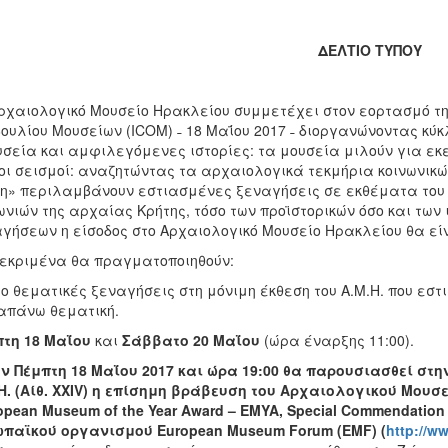
ΔΕΛΤΙΟ ΤΥΠΟΥ
ρχαιολογικό Μουσείο Ηρακλείου συμμετέχει στον εορτασμό τη
ουλίου Μουσείων (ΙCOM) ˗ 18 Μαΐου 2017 ˗ διοργανώνοντας κ
σεία και αμφιλεγόμενες ιστορίες: τα μουσεία μιλούν για εκε
ι σεισμοί: αναζητώντας τα αρχαιολογικά τεκμήρια κοινωνι
η» περιλαμβάνουν εστιασμένες ξεναγήσεις σε εκθέματα του Α
ωνιών της αρχαίας Κρήτης, τόσο των προϊστορικών όσο και των 
γήσεων η είσοδος στο Αρχαιολογικό Μουσείο Ηρακλείου θα είν
εκριμένα θα πραγματοποιηθούν:
ύο θεματικές ξεναγήσεις στη μόνιμη έκθεση του Α.Μ.Η. που εστ
απάνω θεματική.
τη 18 Μαΐου
και
Σάββατο 20 Μαΐου
(ώρα έναρξης 11:00).
ην Πέμπτη 18 Μαΐου 2017 και ώρα 19:00 θα παρουσιασθεί 
Η. (Αίθ. XXIV) η επίσημη βράβευση του Αρχαιολογικού Μουσ
opean Museum of the Year Award – EMYA, Special Commendatio
παϊκού οργανισμού European Museum Forum (EMF) (
http://w