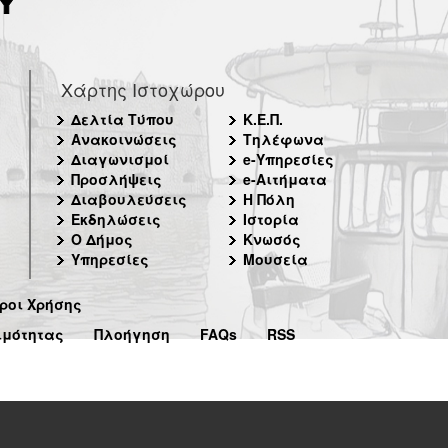
Χάρτης Ιστοχώρου
Δελτία Τύπου
Κ.Ε.Π.
Ανακοινώσεις
Τηλέφωνα
Διαγωνισμοί
e-Υπηρεσίες
Προσλήψεις
e-Αιτήματα
Διαβουλεύσεις
Η Πόλη
Εκδηλώσεις
Ιστορία
Ο Δήμος
Κνωσός
Υπηρεσίες
Μουσεία
ροι Χρήσης
ιμότητας
Πλοήγηση
FAQs
RSS