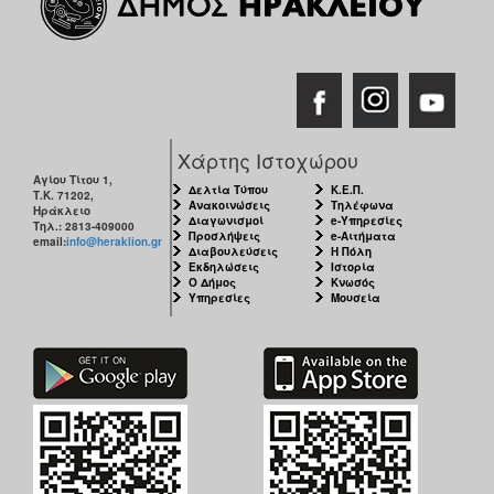
Χάρτης Ιστοχώρου
Αγίου Τίτου 1,
Δελτία Τύπου
Κ.Ε.Π.
Τ.Κ. 71202,
Ανακοινώσεις
Τηλέφωνα
Ηράκλειο
Διαγωνισμοί
e-Υπηρεσίες
Τηλ.: 2813-409000
Προσλήψεις
e-Αιτήματα
email:
info@heraklion.gr
Διαβουλεύσεις
Η Πόλη
Εκδηλώσεις
Ιστορία
Ο Δήμος
Κνωσός
Υπηρεσίες
Μουσεία