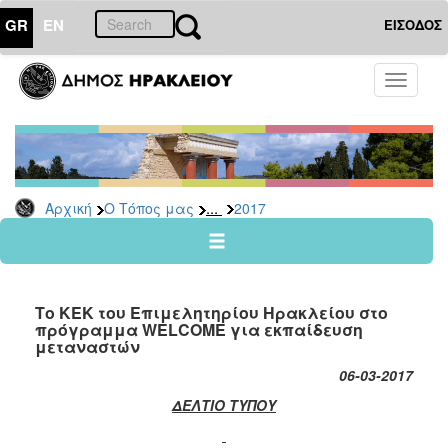
GR
EN
ΕΙΣΟΔΟΣ
Ο
Toggle
ΤΟΠΟΣ
navigati
ΜΑΣ
Ανακοινώσεις
Αρχείο
2026
...
Αρχική
Ο Τόπος μας
2017
2025
2024
2023
Το ΚΕΚ του Επιμελητηρίου Ηρακλείου στο
2022
πρόγραμμα WELCOME για εκπαίδευση
μεταναστών
2021
06-03-2017
2020
ΔΕΛΤΙΟ ΤΥΠΟΥ
2019
2018