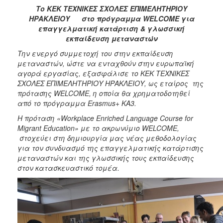
Το ΚΕΚ ΤΕΧΝΙΚΕΣ ΣΧΟΛΕΣ ΕΠΙΜΕΛΗΤΗΡΙΟΥ
2017
ΗΡΑΚΛΕΙΟΥ στο πρόγραμμα WELCOME για
2016
επαγγελματική κατάρτιση & γλωσσική
εκπαίδευση μεταναστών
2015
Την ενεργό συμμετοχή του στην εκπαίδευση
2012
μεταναστών, ώστε να ενταχθούν στην ευρωπαϊκή
2011
αγορά εργασίας, εξασφάλισε το ΚΕΚ ΤΕΧΝΙΚΕΣ
ΣΧΟΛΕΣ ΕΠΙΜΕΛΗΤΗΡΙΟΥ ΗΡΑΚΛΕΙΟΥ, ως εταίρος της
πρότασης WELCOME, η οποία θα χρηματοδοτηθεί
από το πρόγραμμα Erasmus+ KA3.
Η πρόταση «
Workplace
Enriched
Language
Course
for
Ο
Migrant
Education
» με το ακρωνύμιο
WELCOME
,
ΔΗΜΟΣ
στοχεύει στη δημιουργία μας νέας μεθοδολογίας
για τον συνδυασμό της επαγγελματικής κατάρτισης
ΠΟΛΙΤΙΣΜΟΣ
μεταναστών και της γλωσσικής τους εκπαίδευσης
στον κατασκευαστικό τομέα.
ΑΝΘΕΚΤΙΚΗ
ΠΟΛΗ