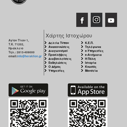
Χάρτης Ιστοχώρου
Αγίου Τίτου 1,
Δελτία Τύπου
Κ.Ε.Π.
Τ.Κ. 71202,
Ανακοινώσεις
Τηλέφωνα
Ηράκλειο
Διαγωνισμοί
e-Υπηρεσίες
Τηλ.: 2813-409000
Προσλήψεις
e-Αιτήματα
email:
info@heraklion.gr
Διαβουλεύσεις
Η Πόλη
Εκδηλώσεις
Ιστορία
Ο Δήμος
Κνωσός
Υπηρεσίες
Μουσεία