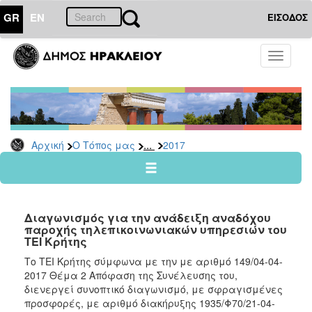
GR
EN
ΕΙΣΟΔΟΣ
Ο
Toggle
ΤΟΠΟΣ
navigati
ΜΑΣ
Ανακοινώσεις
Αρχείο
2026
...
Αρχική
Ο Τόπος μας
2017
2025
2024
2023
Διαγωνισμός για την ανάδειξη αναδόχου
2022
παροχής τηλεπικοινωνιακών υπηρεσιών του
ΤΕΙ Κρήτης
2021
Το ΤΕΙ Κρήτης σύμφωνα με την με αριθμό 149/04-04-
2020
2017 Θέμα 2 Απόφαση της Συνέλευσης του,
2019
διενεργεί συνοπτικό διαγωνισμό, με σφραγισμένες
προσφορές, με αριθμό διακήρυξης 1935/Φ70/21-04-
2018