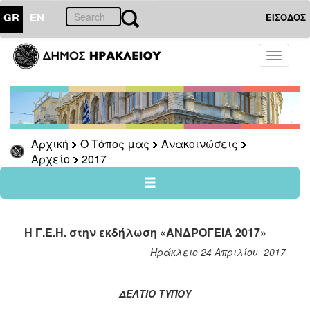
GR
EN
ΕΙΣΟΔΟΣ
Ο
Toggle
ΤΟΠΟΣ
navigati
ΜΑΣ
Ανακοινώσεις
Αρχείο
2026
Αρχική
Ο Τόπος μας
Ανακοινώσεις
Αρχείο
2017
2025
2024
2023
2022
Η Γ.Ε.Η. στην εκδήλωση «ΑΝΔΡΟΓΕΙΑ 2017»
2021
Ηράκλειο 24 Απριλίου 2017
2020
2019
ΔΕΛΤΙΟ ΤΥΠΟΥ
2018