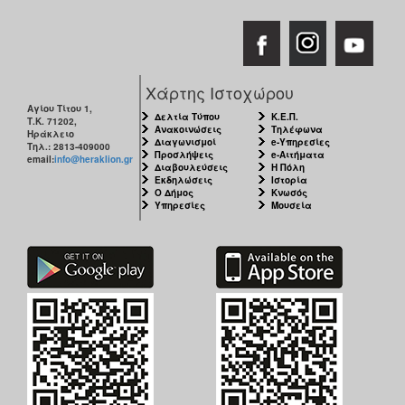
Χάρτης Ιστοχώρου
Αγίου Τίτου 1,
Δελτία Τύπου
Κ.Ε.Π.
Τ.Κ. 71202,
Ανακοινώσεις
Τηλέφωνα
Ηράκλειο
Διαγωνισμοί
e-Υπηρεσίες
Τηλ.: 2813-409000
Προσλήψεις
e-Αιτήματα
email:
info@heraklion.gr
Διαβουλεύσεις
Η Πόλη
Εκδηλώσεις
Ιστορία
Ο Δήμος
Κνωσός
Υπηρεσίες
Μουσεία