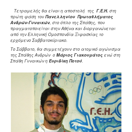
2017
Τετραμελής θα είναι η αποστολή της
Γ.Ε.Η.
στη
πρώτη φάση του
Πανελληνίου Πρωταθλήματος
2016
Ανδρών-Γυναικών
, στο όπλο της Σπάθης, που
2015
πραγματοποιείται στην Αθήνα και διοργανώνεται
από την Ελληνική Ομοσπονδία Ξιφασκίας το
2012
ερχόμενο Σαββατοκύριακο.
2011
Το Σάββατο, θα συμμετέχουν στο ατομικό αγώνισμα
της Σπάθης Ανδρών ο
Μάριος
Γιακουμάτος
ενώ στη
Σπάθη Γυναικών η
Ευριδίκη Ποτού
.
Ο
ΔΗΜΟΣ
ΠΟΛΙΤΙΣΜΟΣ
ΑΝΘΕΚΤΙΚΗ
ΠΟΛΗ