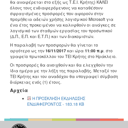
θα αναφέρεται στο εξής ως Τ.Ε.Ι. Κρήτης) ΚΑΛΕΙ
2017
όλους τους ενδιαφερόμενους να καταθέσουν
σφραγισμένες προσφορές που αφορούν στην
2016
προμήθεια αδειών χρήσης λογισμικού Μicrosoft για
2015
ένα έτος προκειμένου να καλυφθούν οι ανάγκες σε
λογισμικό των σταθμών εργασίας του προσωπικού
2012
(Δ.Π., Ε.Π. και Ε.Τ.Π.) και των διακομιστών.
2011
Η παραλαβή των προσφορών θα γίνεται το
αργότερο ως την
16/11/2017
και ώρα
11:00 π.μ
. στο
γραφείο πρωτοκόλλου του ΤΕΙ Κρήτης στο Ηράκλειο.
Οι προσφορές θα ανοιχθούν και θα ελεγχθούν την
Ο
ίδια ημέρα με την λήξη της παραλαβής. Μεταξύ του
ΔΗΜΟΣ
ΤΕΙ Κρήτης και του αναδόχου θα υπογραφεί σύμβαση
διάρκειας ενός (1) έτους.
ΠΟΛΙΤΙΣΜΟΣ
Αρχεία
Η ΠΡΟΣΚΛΗΣΗ ΕΚΔΗΛΩΣΗΣ
ΑΝΘΕΚΤΙΚΗ
ΕΝΔΙΑΦΕΡΟΝΤΟΣ - 183.18 KB
ΠΟΛΗ