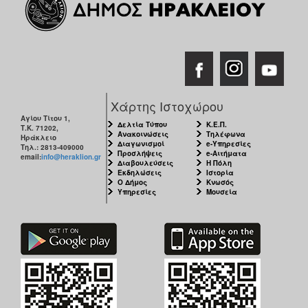
Χάρτης Ιστοχώρου
Αγίου Τίτου 1,
Δελτία Τύπου
Κ.Ε.Π.
Τ.Κ. 71202,
Ανακοινώσεις
Τηλέφωνα
Ηράκλειο
Διαγωνισμοί
e-Υπηρεσίες
Τηλ.: 2813-409000
Προσλήψεις
e-Αιτήματα
email:
info@heraklion.gr
Διαβουλεύσεις
Η Πόλη
Εκδηλώσεις
Ιστορία
Ο Δήμος
Κνωσός
Υπηρεσίες
Μουσεία