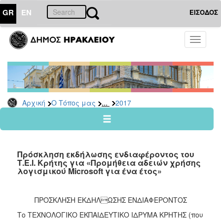
GR
EN
ΕΙΣΟΔΟΣ
Ο
Toggle
ΤΟΠΟΣ
navigati
ΜΑΣ
Ανακοινώσεις
Αρχείο
2026
...
Αρχική
Ο Τόπος μας
2017
2025
2024
2023
Πρόσκληση εκδήλωσης ενδιαφέροντος του
2022
Τ.Ε.Ι. Κρήτης για «Προμήθεια αδειών χρήσης
λογισμικού Μicrosoft για ένα έτος»
2021
2020
ΠΡΟΣΚΛΗΣΗ ΕΚΔΗΛΩΣΗΣ ΕΝΔΙΑΦΕΡΟΝΤΟΣ
2019
Το ΤΕΧΝΟΛΟΓΙΚΟ ΕΚΠΑΙΔΕΥΤΙΚΟ ΙΔΡΥΜΑ ΚΡΗΤΗΣ (που
2018