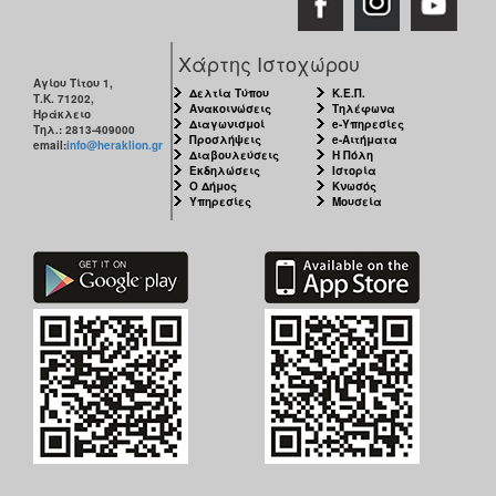
Χάρτης Ιστοχώρου
Αγίου Τίτου 1,
Δελτία Τύπου
Κ.Ε.Π.
Τ.Κ. 71202,
Ανακοινώσεις
Τηλέφωνα
Ηράκλειο
Διαγωνισμοί
e-Υπηρεσίες
Τηλ.: 2813-409000
Προσλήψεις
e-Αιτήματα
email:
info@heraklion.gr
Διαβουλεύσεις
Η Πόλη
Εκδηλώσεις
Ιστορία
Ο Δήμος
Κνωσός
Υπηρεσίες
Μουσεία