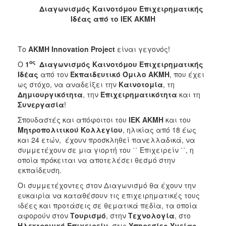
Διαγωνισμός Καινοτόμου Επιχειρηματικής
2017
Ιδέας από το ΙΕΚ ΑΚΜΗ
2016
2015
Το
ΑΚΜΗ
Innovation
Project
είναι γεγονός!
2012
ος
Ο
1
Διαγωνισμός Καινοτόμου Επιχειρηματικής
2011
Ιδέας
από τον
Εκπαιδευτικό Όμιλο ΑΚΜΗ
, που έχει
ως στόχο, να αναδείξει την
Καινοτομία
, τη
Δημιουργικότητα
, την
Επιχειρηματικότητα
και τη
Συνεργασία
!
Σπουδαστές και απόφοιτοι του
ΙΕΚ ΑΚΜΗ
και του
Ο
Μητροπολιτικού Κολλεγίου
, ηλικίας από 18 έως
ΔΗΜΟΣ
και 24 ετών, έχουν προσκληθεί πανελλαδικά, να
συμμετέχουν σε μια γιορτή του ΄΄ Επιχειρείν ΄΄, η
ΠΟΛΙΤΙΣΜΟΣ
οποία πρόκειται να αποτελέσει θεσμό στην
εκπαίδευση.
ΑΝΘΕΚΤΙΚΗ
ΠΟΛΗ
Οι συμμετέχοντες στον Διαγωνισμό θα έχουν την
ευκαιρία να καταθέσουν τις επιχειρηματικές τους
ιδέες και προτάσεις σε θεματικά πεδία, τα οποία
αφορούν στον
Τουρισμό
, στην
Τεχνολογία
, στο
Ηλεκτρονικό Επιχειρείν
, στις
Υπηρεσίες Υγείας
,