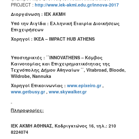
PROJECT :
http://www.iek-akmi.edu.gr/innova-2017
Διοργάνωση : ΙΕΚ ΑΚΜΗ
Υπό την Αιγίδα : Ελληνική Εταιρία Διοικήσεως
Επιχειρήσεων
Χορηγοί : ΙΚΕΑ –
IMPACT
HUB
ATHENS
Υποστηρικτές
:
΄΄
INNOVATHENS –
Κόμβος
Καινοτομίας
και
Επιχειρηματικότητας
της
Τεχνόπολης
Δήμου
Αθηναίων
΄΄
, Vitabroad, Bloode,
Wildrobe, Nannuka
Χορηγοί Επικοινωνίας :
www.epixeiro.gr
,
www.getbusy.gr
,
www.skywalker.gr
Πληροφορίες:
ΙΕΚ ΑΚΜΗ ΑΘΗΝΑΣ, Κοδριγκτώνος 16, τηλ.: 210
8224074