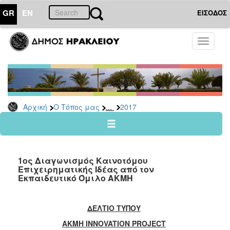
GR
EN
ΕΙΣΟΔΟΣ
Ο
Toggle
ΤΟΠΟΣ
navigati
ΜΑΣ
Ανακοινώσεις
Αρχείο
2026
...
Αρχική
Ο Τόπος μας
2017
2025
2024
2023
1ος Διαγωνισμός Καινοτόμου
2022
Επιχειρηματικής Ιδέας από τον
Εκπαιδευτικό Όμιλο ΑΚΜΗ
2021
2020
ΔΕΛΤΙΟ
ΤΥΠΟΥ
2019
AKMH
INNOVATION
PROJECT
2018