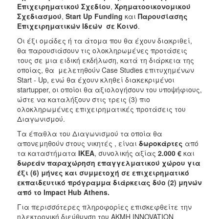
Επιχειρηματικού
Σχεδίου
,
Χρηματοοικονομικού
Σχεδιασμού
,
Start
Up
Funding
και
Παρουσίασης
Επιχειρηματικών Ιδεών σε Κοινό
.
Οι έξι ομάδες ή τα άτομα που θα έχουν διακριθεί,
θα παρουσιάσουν τις ολοκληρωμένες προτάσεις
τους σε μια ειδική εκδήλωση, κατά τη διάρκεια της
οποίας, θα μελετηθούν Case Studies επιτυχημένων
Start - Up, ενώ θα έχουν κληθεί διακεκριμένοι
startupper, οι οποίοι θα αξιολογήσουν του υποψήφιους,
ώστε να καταλήξουν στις τρεις (3) πιο
ολοκληρωμένες επιχειρηματικές προτάσεις του
Διαγωνισμού.
Τα έπαθλα του Διαγωνισμού τα οποία θα
απονεμηθούν στους νικητές , είναι
δωροκάρτες
από
τα καταστήματα
ΙΚΕΑ
, συνολικής αξίας
2.000 €
και
δωρεάν παραχώρηση επαγγελματικού χώρου για
έξι (6) μήνες και συμμετοχή σε επιχειρηματικό
εκπαιδευτικό πρόγραμμα διάρκειας δύο (2) μηνών
από το Impact Hub Athens.
Για περισσότερες πληροφορίες επισκεφθείτε την
ηλεκτρονική διεύθυνση του ΑΚΜΗ INNOVATION