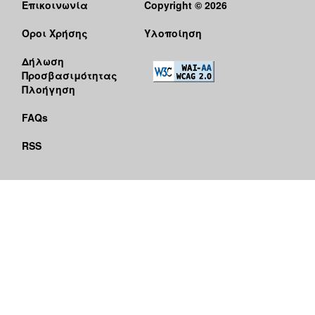
Επικοινωνία
Copyright © 2026
Όροι Χρήσης
Υλοποίηση
Δήλωση
Προσβασιμότητας
Πλοήγηση
FAQs
RSS