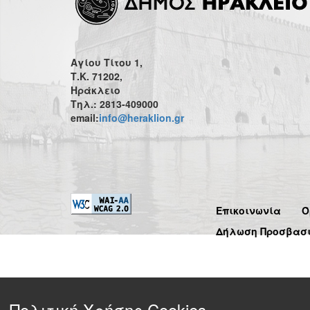
Αγίου Τίτου 1,
Τ.Κ. 71202,
Ηράκλειο
Τηλ.: 2813-409000
email:
info@heraklion.gr
Επικοινωνία
Ό
Δήλωση Προσβασ
Πολιτική Χρήσης Cookies