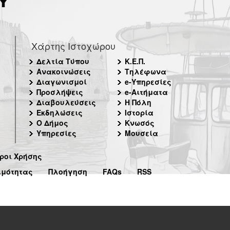
Χάρτης Ιστοχώρου
Δελτία Τύπου
Κ.Ε.Π.
Ανακοινώσεις
Τηλέφωνα
Διαγωνισμοί
e-Υπηρεσίες
Προσλήψεις
e-Αιτήματα
Διαβουλεύσεις
Η Πόλη
Εκδηλώσεις
Ιστορία
Ο Δήμος
Κνωσός
Υπηρεσίες
Μουσεία
ροι Χρήσης
ιμότητας
Πλοήγηση
FAQs
RSS