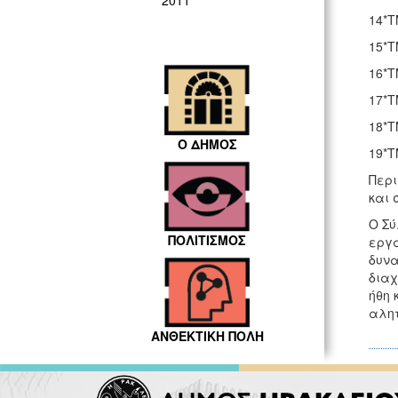
2011
14*Τ
15*Τ
16*Τ
17*Τ
18*Τ
Ο ΔΗΜΟΣ
19*Τ
Περι
και 
Ο Σύ
ΠΟΛΙΤΙΣΜΟΣ
εργα
δυνα
διαχ
ήθη 
αλητ
ΑΝΘΕΚΤΙΚΗ ΠΟΛΗ