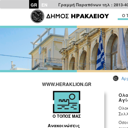
GR
EN
Γραμμή Παραπόνων τηλ : 2813-4
Ο 
Αρχ
WWW.HERAKLION.GR
Ολο
Αγί
Ολοκ
Συλλ
Ο ΤΟΠΟΣ ΜΑΣ
Όσοι
Ανακοινώσεις