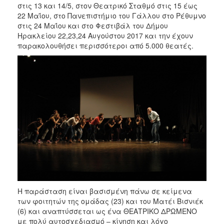
στις 13 και 14/5, στον Θεατρικό Σταθμό στις 15 έως
22 Μαΐου, στο Πανεπιστήμιο του Γάλλου στο Ρέθυμνο
στις 24 Μαΐου και στο Φεστιβάλ του Δήμου
Ηρακλείου 22,23,24 Αυγούστου 2017 και την έχουν
παρακολουθήσει περισσότεροι από 5.000 θεατές.
Η παράσταση είναι βασισμένη πάνω σε κείμενα
των φοιτητών της ομάδας (23) και του Ματέι Βισνιέκ
(6) και αναπτύσσεται ως ένα ΘΕΑΤΡΙΚΟ ΔΡΩΜΕΝΟ
με πολύ αυτοσχεδιασμό – κίνηση και λόγο