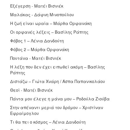
Εξέγερση - Ματέι Βισνιέκ
Μαλάκας - Δάφνη Μινοπούλου
Η ζωή είναι ωραία – Μάρθα Ορφανάκη
Οι ορφανές λέξεις – Βασίλης Ράπτης
Φόβος 1 – Λένια Δανδούτη
Φόβος 2 – Μάρθα Ορφανάκη
Πουτάνα - Ματέι Βισνιέκ
Η λέξη που δεν έχει ειπωθεί ακόμη – Βασίλης
Ράπτης
Διστάζω – Γιώτα Χνάρη / Άσπα Παπανικολάου
Θεοί - Ματέι Βισνιέκ
Πάντα μου έλεγε η μάνα μου – Ροδούλα Ζιούβα
Στην απέναντι μεριά του δρόμου – Χριστίναν
Εφραίμογλου
Τι θα πει ο κόσμος – Λένια Δανδούτη