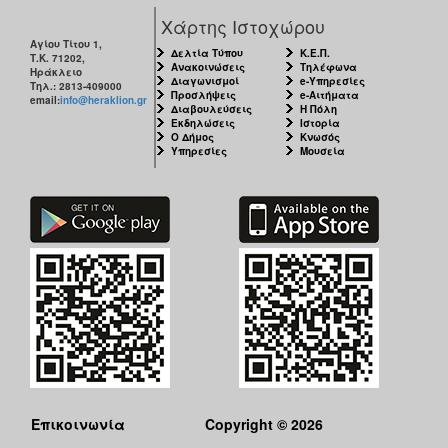
Χάρτης Ιστοχώρου
Αγίου Τίτου 1,
Δελτία Τύπου
Κ.Ε.Π.
Τ.Κ. 71202,
Ανακοινώσεις
Τηλέφωνα
Ηράκλειο
Διαγωνισμοί
e-Υπηρεσίες
Τηλ.: 2813-409000
Προσλήψεις
e-Αιτήματα
email:
info@heraklion.gr
Διαβουλεύσεις
Η Πόλη
Εκδηλώσεις
Ιστορία
Ο Δήμος
Κνωσός
Υπηρεσίες
Μουσεία
Επικοινωνία
Copyright © 2026