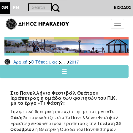
GR
EN
ΕΙΣΟΔΟΣ
Ο
Toggle
ΤΟΠΟΣ
navigati
ΜΑΣ
Ανακοινώσεις
Αρχείο
2026
...
Αρχική
Ο Τόπος μας
2017
2025
2024
2023
Στο Πανελλήνιο Φεστιβάλ Θεάτρου
2022
Ιεράπετρας η ομάδα των φοιτητών του Π.Κ.
με το έργο «Τι Φάση?»
2021
Την φετινή θεατρική επιτυχία της με το έργο
«Τι
2020
Φάση?»
παρουσιάζει στο 7ο Πανελλήνιο Φεστιβάλ
2019
Ερασιτεχνικού Θεάτρου Ιεράπετρας την
Τετάρτη 25
Οκτωβρίου
η Θεατρική Ομάδα του Πανεπιστημίου
2018