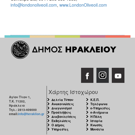
info@londonoliveoil.com
,
www.LondonOliveoil.com
Χάρτης Ιστοχώρου
Αγίου Τίτου 1,
Δελτία Τύπου
Κ.Ε.Π.
Τ.Κ. 71202,
Ανακοινώσεις
Τηλέφωνα
Ηράκλειο
Διαγωνισμοί
e-Υπηρεσίες
Τηλ.: 2813-409000
Προσλήψεις
e-Αιτήματα
email:
info@heraklion.gr
Διαβουλεύσεις
Η Πόλη
Εκδηλώσεις
Ιστορία
Ο Δήμος
Κνωσός
Υπηρεσίες
Μουσεία