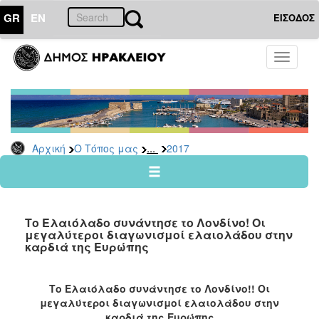
GR
EN
ΕΙΣΟΔΟΣ
Ο
Toggle
ΤΟΠΟΣ
navigati
ΜΑΣ
Ανακοινώσεις
Αρχείο
2026
...
Αρχική
Ο Τόπος μας
2017
2025
2024
2023
Το Ελαιόλαδο συνάντησε το Λονδίνο! Οι
2022
μεγαλύτεροι διαγωνισμοί ελαιολάδου στην
καρδιά της Ευρώπης
2021
2020
Το Ελαιόλαδο συνάντησε το Λονδίνο!! Οι
2019
μεγαλύτεροι διαγωνισμοί ελαιολάδου στην
2018
καρδιά της Ευρώπης