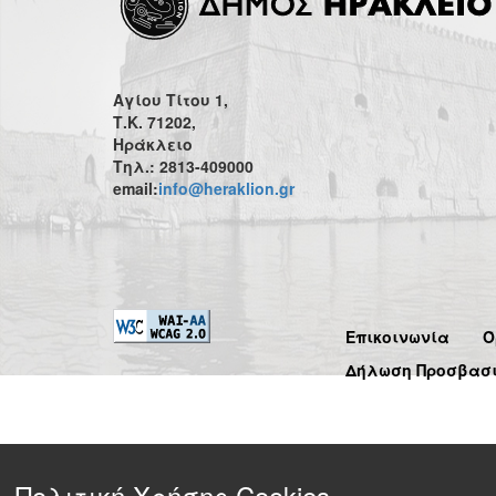
Αγίου Τίτου 1,
Τ.Κ. 71202,
Ηράκλειο
Τηλ.: 2813-409000
email:
info@heraklion.gr
Επικοινωνία
Ό
Δήλωση Προσβασ
Πολιτική Χρήσης Cookies