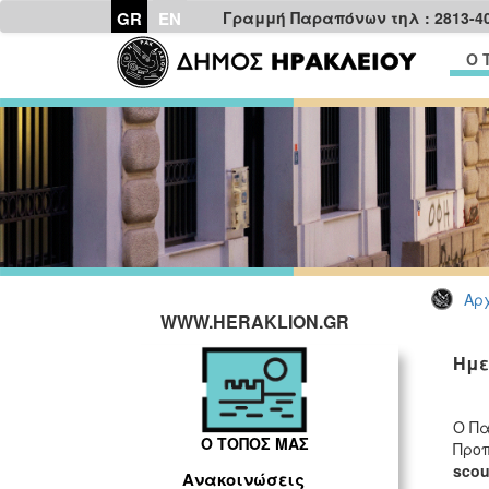
GR
EN
Γραμμή Παραπόνων τηλ : 2813-4
Ο 
Αρχ
WWW.HERAKLION.GR
Ημε
Ο Πα
Ο ΤΟΠΟΣ ΜΑΣ
Προπ
scou
Ανακοινώσεις