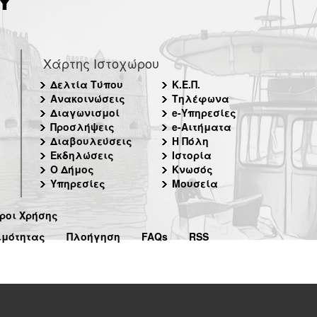
Χάρτης Ιστοχώρου
Δελτία Τύπου
Κ.Ε.Π.
Ανακοινώσεις
Τηλέφωνα
Διαγωνισμοί
e-Υπηρεσίες
Προσλήψεις
e-Αιτήματα
Διαβουλεύσεις
Η Πόλη
Εκδηλώσεις
Ιστορία
Ο Δήμος
Κνωσός
Υπηρεσίες
Μουσεία
ροι Χρήσης
ιμότητας
Πλοήγηση
FAQs
RSS